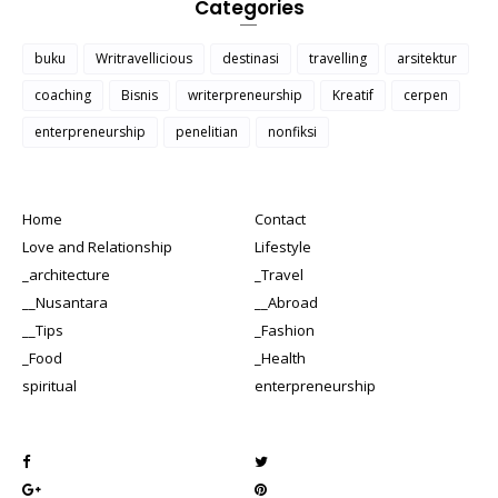
Categories
buku
Writravellicious
destinasi
travelling
arsitektur
coaching
Bisnis
writerpreneurship
Kreatif
cerpen
enterpreneurship
penelitian
nonfiksi
Home
Contact
Love and Relationship
Lifestyle
_architecture
_Travel
__Nusantara
__Abroad
__Tips
_Fashion
_Food
_Health
spiritual
enterpreneurship