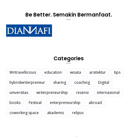
Be Better. Semakin Bermanfaat.
Categories
Writravellicious
education
wisata
arsitektur
tips
hybridwriterpreneur
sharing
coaching
Digital
universitas
writerpreneurship
resensi
internasional
books
Festival
enterpreneurship
abroad
coworking space
akademis
relijius