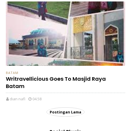
BATAM
Writravellicious Goes To Masjid Raya
Batam
dian nafi
04.58
Postingan Lama