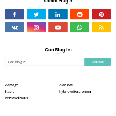
Social Plugin
Cari Blog Ini
demagz
dian nafi
hasfa
hybridwriterpreneur
writravelicious