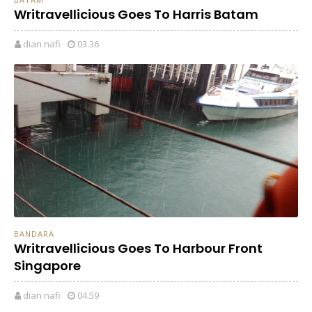
Writravellicious Goes To Harris Batam
dian nafi
03.36
BANDARA
Writravellicious Goes To Harbour Front
Singapore
dian nafi
04.59