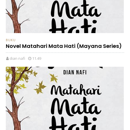
BUKU
Novel Matahari Mata Hati (Mayana Series)
dian nafi
11.49