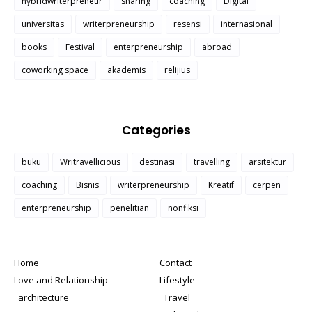
hybridwriterpreneur
sharing
coaching
Digital
universitas
writerpreneurship
resensi
internasional
books
Festival
enterpreneurship
abroad
coworking space
akademis
relijius
Categories
buku
Writravellicious
destinasi
travelling
arsitektur
coaching
Bisnis
writerpreneurship
Kreatif
cerpen
enterpreneurship
penelitian
nonfiksi
Home
Contact
Love and Relationship
Lifestyle
_architecture
_Travel