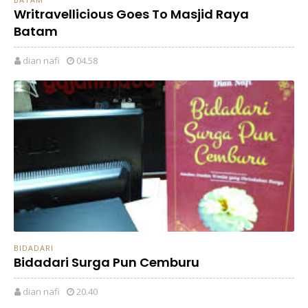
Writravellicious Goes To Masjid Raya
Batam
dian nafi
04.58
BIDADARI
Bidadari Surga Pun Cemburu
dian nafi
20.40