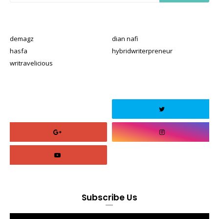
demagz
dian nafi
hasfa
hybridwriterpreneur
writravelicious
Subscribe Us