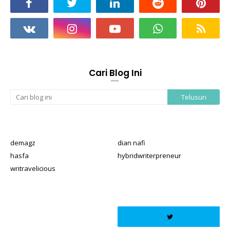
Cari Blog Ini
demagz
dian nafi
hasfa
hybridwriterpreneur
writravelicious