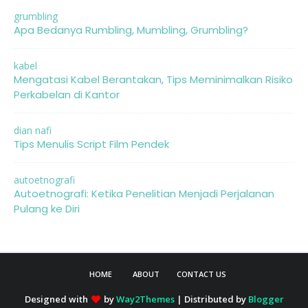
grumbling
Apa Bedanya Rumbling, Mumbling, Grumbling?
kabel
Mengatasi Kabel Berantakan, Tips Meminimalkan Risiko
Perkabelan di Kantor
dian nafi
Tips Menulis Script Film Pendek
autoetnografi
Autoetnografi: Ketika Penelitian Menjadi Perjalanan
Pulang ke Diri
HOME
ABOUT
CONTACT US
Designed with
by
Way2Themes
| Distributed by
Blogger