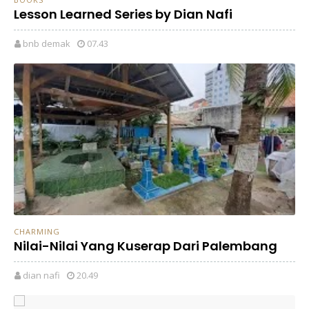
Lesson Learned Series by Dian Nafi
bnb demak
07.43
CHARMING
Nilai-Nilai Yang Kuserap Dari Palembang
dian nafi
20.49