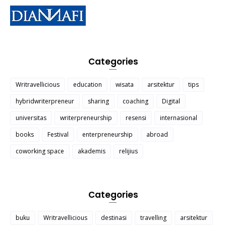
Categories
Writravellicious
education
wisata
arsitektur
tips
hybridwriterpreneur
sharing
coaching
Digital
universitas
writerpreneurship
resensi
internasional
books
Festival
enterpreneurship
abroad
coworking space
akademis
relijius
Categories
buku
Writravellicious
destinasi
travelling
arsitektur