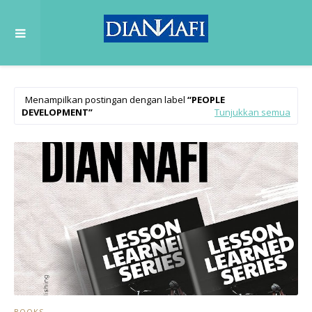
Menampilkan postingan dengan label
PEOPLE
DEVELOPMENT
Tunjukkan semua
BOOKS