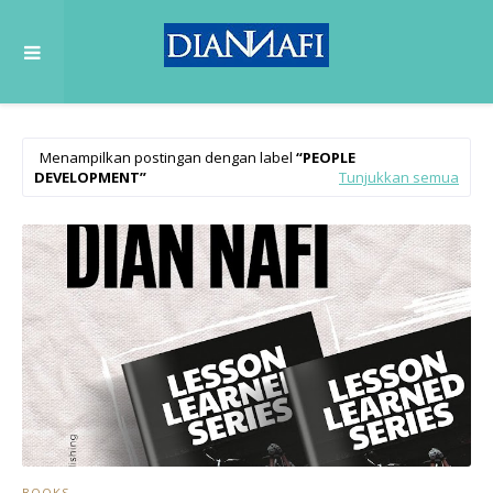
Menampilkan postingan dengan label
PEOPLE
DEVELOPMENT
Tunjukkan semua
BOOKS