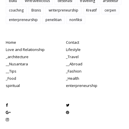
buku
Writravellicious
destinasi
travelling
arsitektur
coaching
Bisnis
writerpreneurship
Kreatif
cerpen
enterpreneurship
penelitian
nonfiksi
Home
Contact
Love and Relationship
Lifestyle
_architecture
_Travel
__Nusantara
__Abroad
__Tips
_Fashion
_Food
_Health
spiritual
enterpreneurship