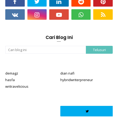
Cari Blog Ini
demagz
dian nafi
hasfa
hybridwriterpreneur
writravelicious