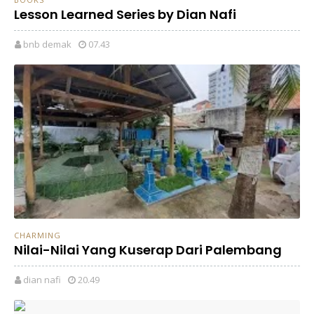
Lesson Learned Series by Dian Nafi
bnb demak
07.43
CHARMING
Nilai-Nilai Yang Kuserap Dari Palembang
dian nafi
20.49