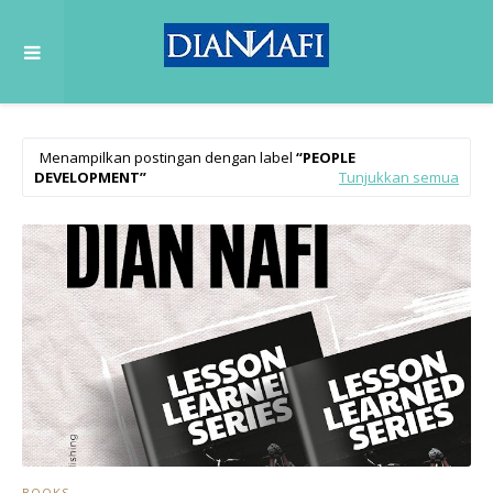
Menampilkan postingan dengan label
PEOPLE
DEVELOPMENT
Tunjukkan semua
BOOKS