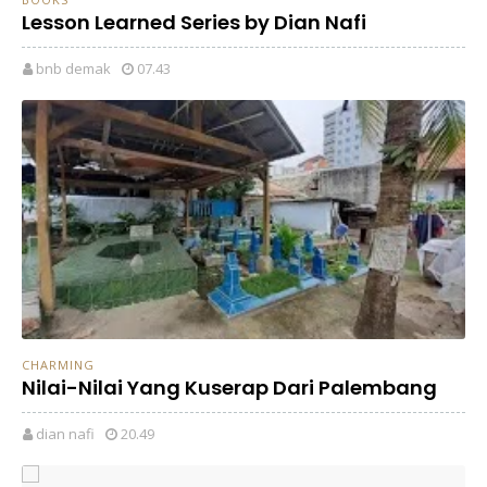
Lesson Learned Series by Dian Nafi
bnb demak
07.43
CHARMING
Nilai-Nilai Yang Kuserap Dari Palembang
dian nafi
20.49