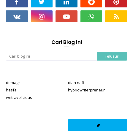
Cari Blog Ini
demagz
dian nafi
hasfa
hybridwriterpreneur
writravelicious