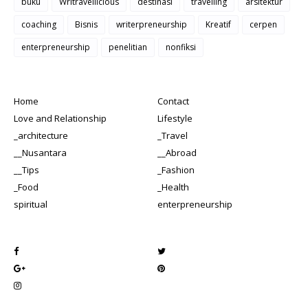
buku
Writravellicious
destinasi
travelling
arsitektur
coaching
Bisnis
writerpreneurship
Kreatif
cerpen
enterpreneurship
penelitian
nonfiksi
Home
Contact
Love and Relationship
Lifestyle
_architecture
_Travel
__Nusantara
__Abroad
__Tips
_Fashion
_Food
_Health
spiritual
enterpreneurship