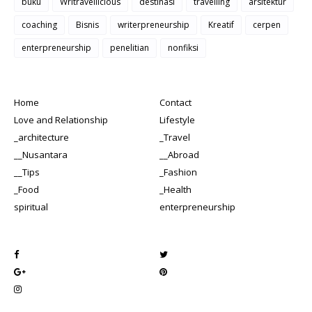
buku
Writravellicious
destinasi
travelling
arsitektur
coaching
Bisnis
writerpreneurship
Kreatif
cerpen
enterpreneurship
penelitian
nonfiksi
Home
Contact
Love and Relationship
Lifestyle
_architecture
_Travel
__Nusantara
__Abroad
__Tips
_Fashion
_Food
_Health
spiritual
enterpreneurship