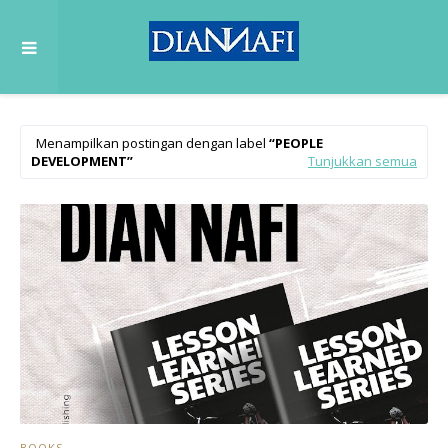
Menampilkan postingan dengan label
PEOPLE
DEVELOPMENT
Tunjukkan semua
BOOKS