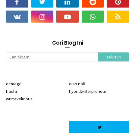
Cari Blog Ini
demagz
dian nafi
hasfa
hybridwriterpreneur
writravelicious