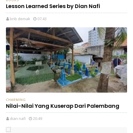
Lesson Learned Series by Dian Nafi
bnb demak
07.43
CHARMING
Nilai-Nilai Yang Kuserap Dari Palembang
dian nafi
20.49