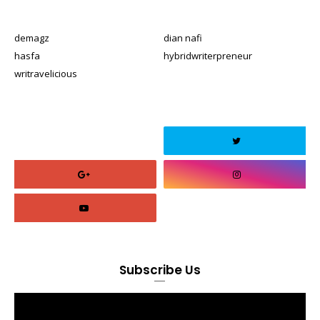
demagz
dian nafi
hasfa
hybridwriterpreneur
writravelicious
Subscribe Us