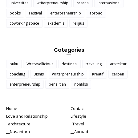
universitas
writerpreneurship
resensi
internasional
books
Festival
enterpreneurship
abroad
coworking space
akademis
relijius
Categories
buku
Writravellicious
destinasi
travelling
arsitektur
coaching
Bisnis
writerpreneurship
Kreatif
cerpen
enterpreneurship
penelitian
nonfiksi
Home
Contact
Love and Relationship
Lifestyle
_architecture
_Travel
__Nusantara
__Abroad