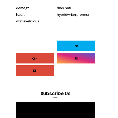
demagz
dian nafi
hasfa
hybridwriterpreneur
writravelicious
Subscribe Us