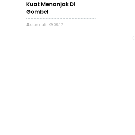
Kuat Menanjak Di
Gombel
dian nafi
08.17