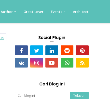
Author
Great Lover
Events
Architect
Social Plugin
mua
Cari Blog Ini