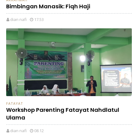
Bimbingan Manasik: Fiqh Haji
dian nafi
17.53
FATAYAT
Workshop Parenting Fatayat Nahdlatul
Ulama
dian nafi
08.12