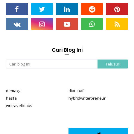
Cari Blog Ini
demagz
dian nafi
hasfa
hybridwriterpreneur
writravelicious