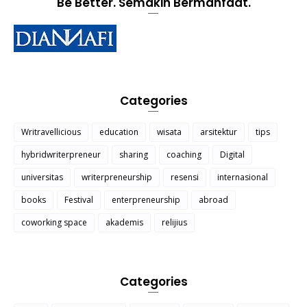
Be Better. Semakin Bermanfaat.
Categories
Writravellicious
education
wisata
arsitektur
tips
hybridwriterpreneur
sharing
coaching
Digital
universitas
writerpreneurship
resensi
internasional
books
Festival
enterpreneurship
abroad
coworking space
akademis
relijius
Categories