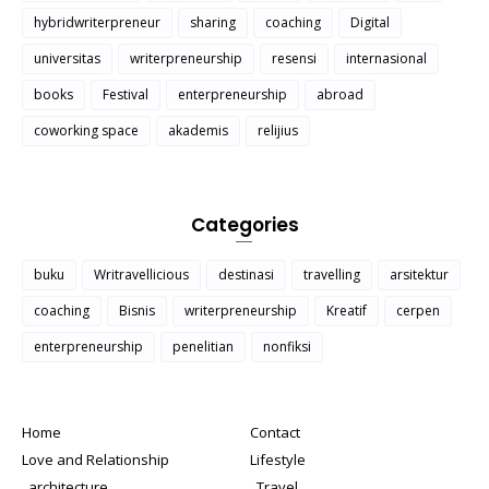
hybridwriterpreneur
sharing
coaching
Digital
universitas
writerpreneurship
resensi
internasional
books
Festival
enterpreneurship
abroad
coworking space
akademis
relijius
Categories
buku
Writravellicious
destinasi
travelling
arsitektur
coaching
Bisnis
writerpreneurship
Kreatif
cerpen
enterpreneurship
penelitian
nonfiksi
Home
Contact
Love and Relationship
Lifestyle
_architecture
_Travel