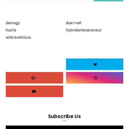
demagz
dian nafi
hasfa
hybridwriterpreneur
writravelicious
Subscribe Us