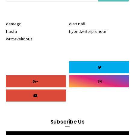
demagz
dian nafi
hasfa
hybridwriterpreneur
writravelicious
Subscribe Us