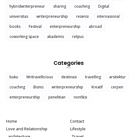
hybridwriterpreneur
sharing
coaching
Digital
universitas
writerpreneurship
resensi
internasional
books
Festival
enterpreneurship
abroad
coworking space
akademis
relijius
Categories
buku
Writravellicious
destinasi
travelling
arsitektur
coaching
Bisnis
writerpreneurship
Kreatif
cerpen
enterpreneurship
penelitian
nonfiksi
Home
Contact
Love and Relationship
Lifestyle
_architecture
_Travel