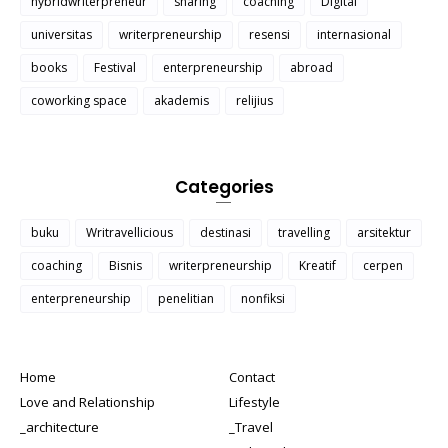
hybridwriterpreneur
sharing
coaching
Digital
universitas
writerpreneurship
resensi
internasional
books
Festival
enterpreneurship
abroad
coworking space
akademis
relijius
Categories
buku
Writravellicious
destinasi
travelling
arsitektur
coaching
Bisnis
writerpreneurship
Kreatif
cerpen
enterpreneurship
penelitian
nonfiksi
Home
Contact
Love and Relationship
Lifestyle
_architecture
_Travel