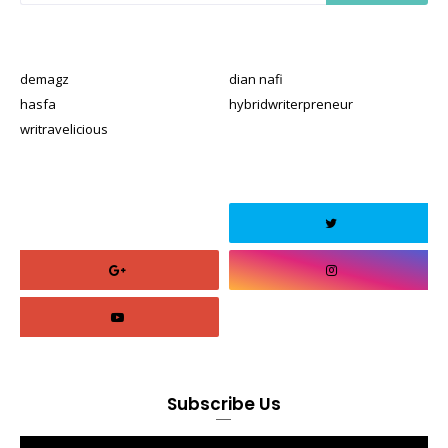
demagz
dian nafi
hasfa
hybridwriterpreneur
writravelicious
Subscribe Us