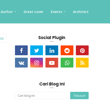
Author
Great Lover
Events
Architect
Social Plugin
mua
Cari Blog Ini