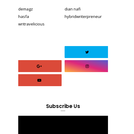
demagz
dian nafi
hasfa
hybridwriterpreneur
writravelicious
Subscribe Us