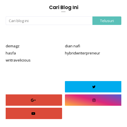
Cari Blog Ini
demagz
dian nafi
hasfa
hybridwriterpreneur
writravelicious