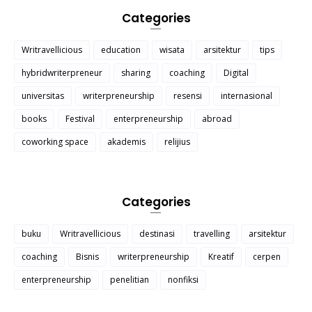
Categories
Writravellicious
education
wisata
arsitektur
tips
hybridwriterpreneur
sharing
coaching
Digital
universitas
writerpreneurship
resensi
internasional
books
Festival
enterpreneurship
abroad
coworking space
akademis
relijius
Categories
buku
Writravellicious
destinasi
travelling
arsitektur
coaching
Bisnis
writerpreneurship
Kreatif
cerpen
enterpreneurship
penelitian
nonfiksi