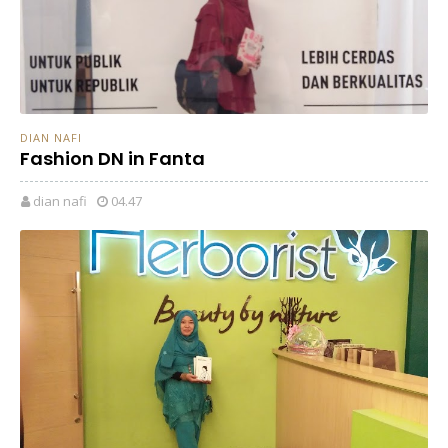
DIAN NAFI
Fashion DN in Fanta
dian nafi
04.47