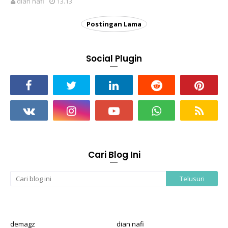
dian nafi
13.13
Postingan Lama
Social Plugin
Cari Blog Ini
demagz
dian nafi