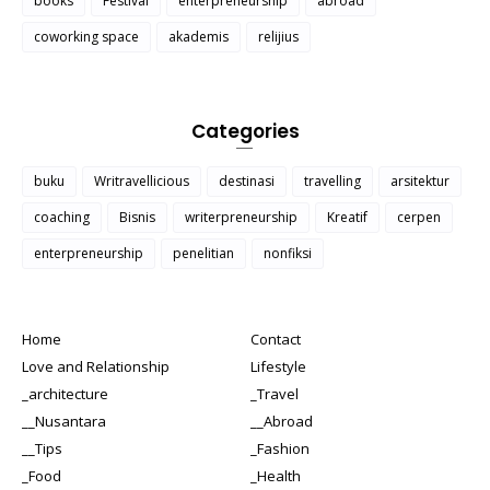
books
Festival
enterpreneurship
abroad
coworking space
akademis
relijius
Categories
buku
Writravellicious
destinasi
travelling
arsitektur
coaching
Bisnis
writerpreneurship
Kreatif
cerpen
enterpreneurship
penelitian
nonfiksi
Home
Contact
Love and Relationship
Lifestyle
_architecture
_Travel
__Nusantara
__Abroad
__Tips
_Fashion
_Food
_Health