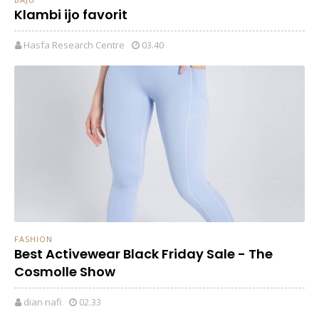
Klambi ijo favorit
Hasfa Research Centre
03.40
FASHION
Best Activewear Black Friday Sale - The
Cosmolle Show
dian nafi
02.33