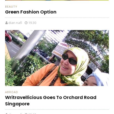
BEAUTY
Green Fashion Option
dian nafi
19.30
ABROAD
Writravellicious Goes To Orchard Road
Singapore