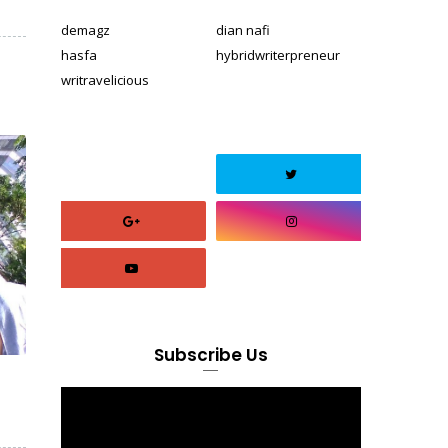
demagz
dian nafi
hasfa
hybridwriterpreneur
writravelicious
Subscribe Us