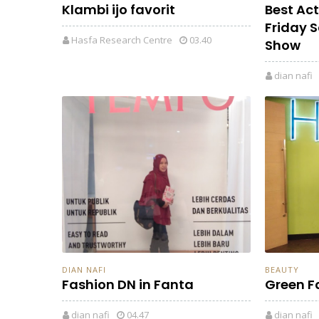
Klambi ijo favorit
Best Ac
Friday 
Hasfa Research Centre
03.40
Show
dian nafi
DIAN NAFI
BEAUTY
Fashion DN in Fanta
Green F
dian nafi
04.47
dian nafi