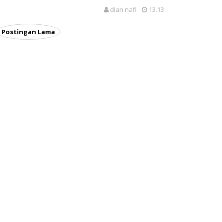
dian nafi
13.13
Postingan Lama