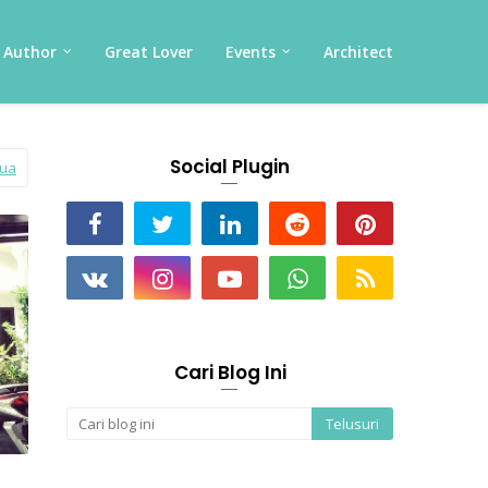
Author
Great Lover
Events
Architect
Social Plugin
mua
Cari Blog Ini