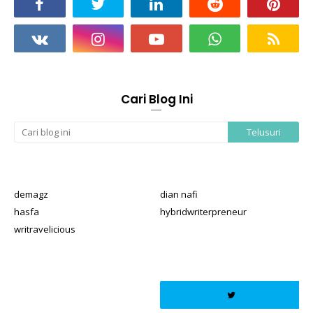
Cari Blog Ini
demagz
dian nafi
hasfa
hybridwriterpreneur
writravelicious