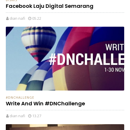
Facebook Laju Digital Semarang
dian nafi
05.22
#DNCHALLENGE
Write And Win #DNChallenge
dian nafi
13.27