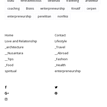
buku
Writravellicious
destinasi
travelling
arsitektur
coaching
Bisnis
writerpreneurship
Kreatif
cerpen
enterpreneurship
penelitian
nonfiksi
Home
Contact
Love and Relationship
Lifestyle
_architecture
_Travel
__Nusantara
__Abroad
__Tips
_Fashion
_Food
_Health
spiritual
enterpreneurship