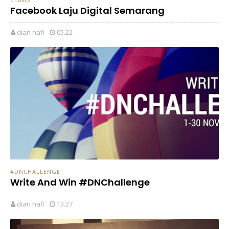
Facebook Laju Digital Semarang
dian nafi
05.22
#DNCHALLENGE
Write And Win #DNChallenge
dian nafi
13.27