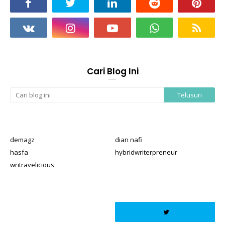
Cari Blog Ini
demagz
dian nafi
hasfa
hybridwriterpreneur
writravelicious