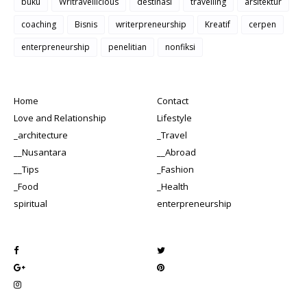
buku
Writravellicious
destinasi
travelling
arsitektur
coaching
Bisnis
writerpreneurship
Kreatif
cerpen
enterpreneurship
penelitian
nonfiksi
Home
Contact
Love and Relationship
Lifestyle
_architecture
_Travel
__Nusantara
__Abroad
__Tips
_Fashion
_Food
_Health
spiritual
enterpreneurship