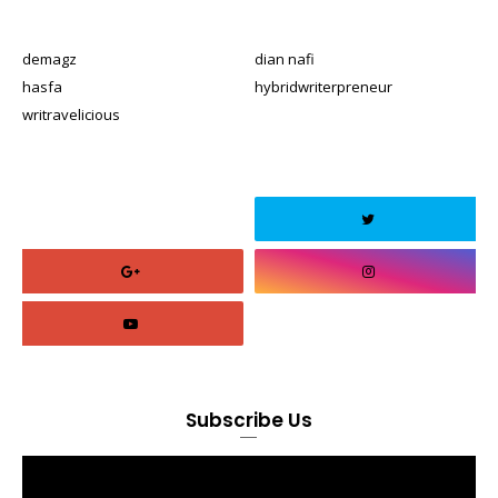
demagz
dian nafi
hasfa
hybridwriterpreneur
writravelicious
Subscribe Us