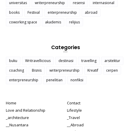
universitas
writerpreneurship
resensi
internasional
books
Festival
enterpreneurship
abroad
coworking space
akademis
relijius
Categories
buku
Writravellicious
destinasi
travelling
arsitektur
coaching
Bisnis
writerpreneurship
Kreatif
cerpen
enterpreneurship
penelitian
nonfiksi
Home
Contact
Love and Relationship
Lifestyle
_architecture
_Travel
__Nusantara
__Abroad