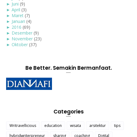
►
Juni
(9)
►
April
(3)
►
Maret
(7)
►
Januari
(4)
►
2016
(69)
►
Desember
(9)
►
November
(23)
►
Oktober
(37)
Be Better. Semakin Bermanfaat.
Categories
Writravellicious
education
wisata
arsitektur
tips
hybridwriterpreneur
sharing
coaching
Digital