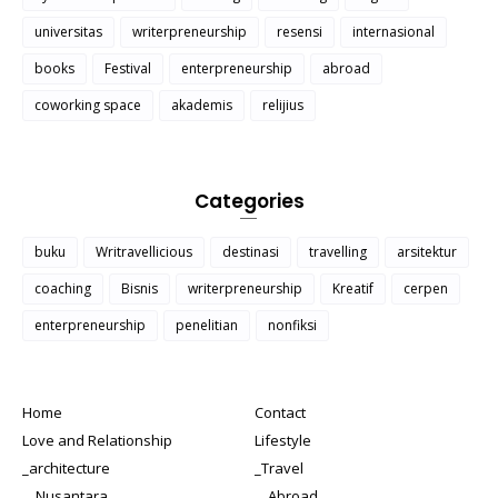
universitas
writerpreneurship
resensi
internasional
books
Festival
enterpreneurship
abroad
coworking space
akademis
relijius
Categories
buku
Writravellicious
destinasi
travelling
arsitektur
coaching
Bisnis
writerpreneurship
Kreatif
cerpen
enterpreneurship
penelitian
nonfiksi
Home
Contact
Love and Relationship
Lifestyle
_architecture
_Travel
__Nusantara
__Abroad