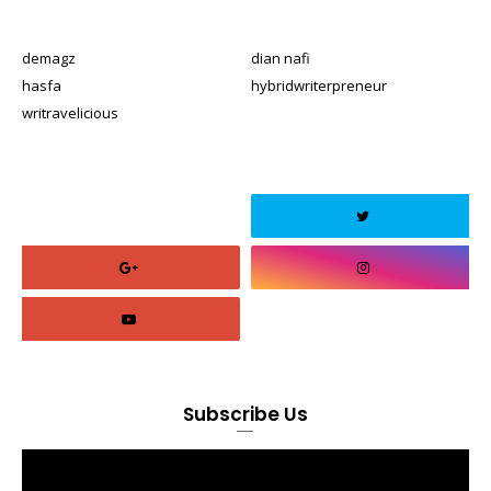
demagz
dian nafi
hasfa
hybridwriterpreneur
writravelicious
Subscribe Us