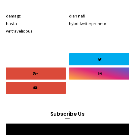
demagz
dian nafi
hasfa
hybridwriterpreneur
writravelicious
Subscribe Us