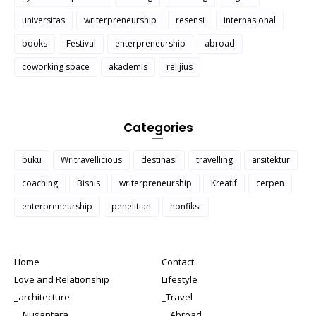
universitas
writerpreneurship
resensi
internasional
books
Festival
enterpreneurship
abroad
coworking space
akademis
relijius
Categories
buku
Writravellicious
destinasi
travelling
arsitektur
coaching
Bisnis
writerpreneurship
Kreatif
cerpen
enterpreneurship
penelitian
nonfiksi
Home
Contact
Love and Relationship
Lifestyle
_architecture
_Travel
__Nusantara
__Abroad