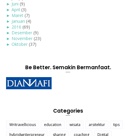
►
Juni
(9)
►
April
(3)
►
Maret
(7)
►
Januari
(4)
►
2016
(69)
►
Desember
(9)
►
November
(23)
►
Oktober
(37)
Be Better. Semakin Bermanfaat.
Categories
Writravellicious
education
wisata
arsitektur
tips
hybridwriterpreneur
sharing
coaching
Digital