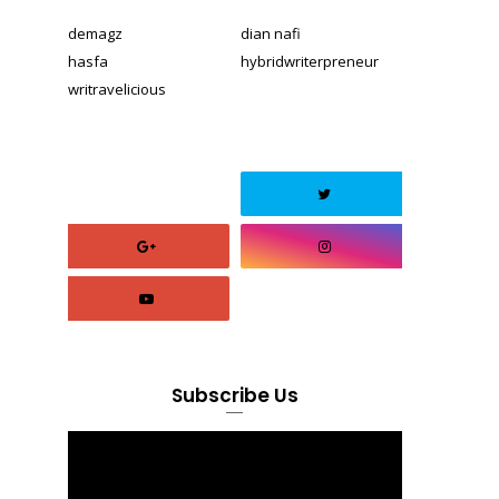
demagz
dian nafi
hasfa
hybridwriterpreneur
writravelicious
Subscribe Us