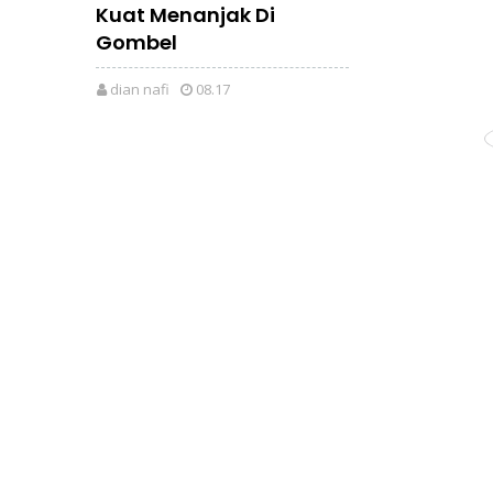
Kuat Menanjak Di
Gombel
dian nafi
08.17