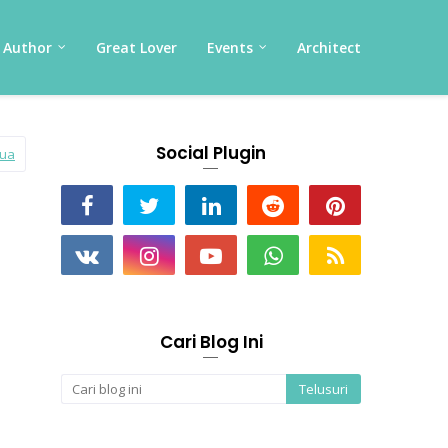
Author
Great Lover
Events
Architect
Social Plugin
mua
Cari Blog Ini