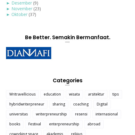
►
Desember
(9)
►
November
(23)
►
Oktober
(37)
Be Better. Semakin Bermanfaat.
Categories
Writravellicious
education
wisata
arsitektur
tips
hybridwriterpreneur
sharing
coaching
Digital
universitas
writerpreneurship
resensi
internasional
books
Festival
enterpreneurship
abroad
coworking space
akademis
relijius