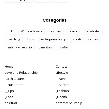
Categories
buku
Writravellicious
destinasi
travelling
arsitektur
coaching
Bisnis
writerpreneurship
Kreatif
cerpen
enterpreneurship
penelitian
nonfiksi
Home
Contact
Love and Relationship
Lifestyle
_architecture
_Travel
__Nusantara
__Abroad
__Tips
_Fashion
_Food
_Health
spiritual
enterpreneurship