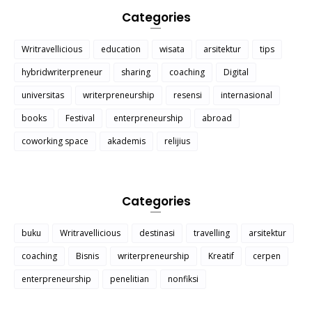
Categories
Writravellicious
education
wisata
arsitektur
tips
hybridwriterpreneur
sharing
coaching
Digital
universitas
writerpreneurship
resensi
internasional
books
Festival
enterpreneurship
abroad
coworking space
akademis
relijius
Categories
buku
Writravellicious
destinasi
travelling
arsitektur
coaching
Bisnis
writerpreneurship
Kreatif
cerpen
enterpreneurship
penelitian
nonfiksi