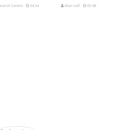
earch Centre
04.34
dian nafi
05.48