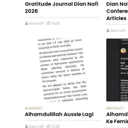
Gratitude Journal Dian Nafi
Dian Na
2026
Confere
Articles
dian nafi
14.00
dian nafi
ACADEMIC
ABSTRACT
Alhamdulillah Aussie Lagi
Alhamdu
Ke Femi
dian nafi
13.03