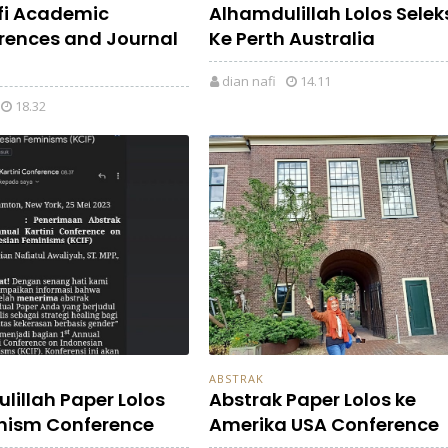
fi Academic
Alhamdulillah Lolos Selek
rences and Journal
Ke Perth Australia
dian nafi
14.11
18.32
ABSTRAK
lillah Paper Lolos
Abstrak Paper Lolos ke
nism Conference
Amerika USA Conference