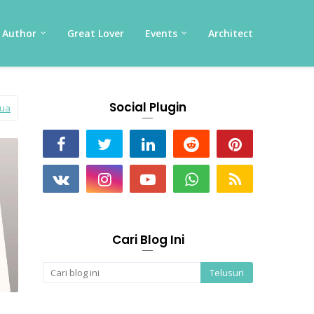
Author
Great Lover
Events
Architect
Social Plugin
mua
Cari Blog Ini