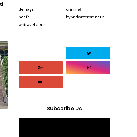
si
demagz
dian nafi
hasfa
hybridwriterpreneur
writravelicious
Subscribe Us