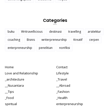
Categories
buku
Writravellicious
destinasi
travelling
arsitektur
coaching
Bisnis
writerpreneurship
Kreatif
cerpen
enterpreneurship
penelitian
nonfiksi
Home
Contact
Love and Relationship
Lifestyle
_architecture
_Travel
__Nusantara
__Abroad
__Tips
_Fashion
_Food
_Health
spiritual
enterpreneurship