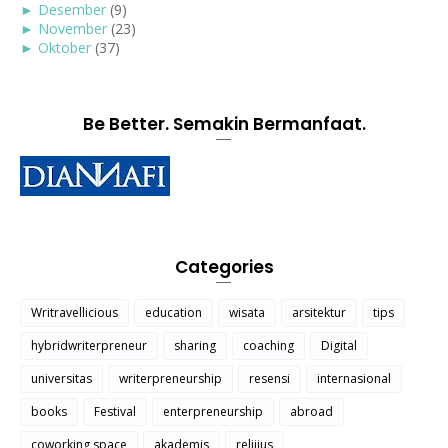
►
Desember
(9)
►
November
(23)
►
Oktober
(37)
Be Better. Semakin Bermanfaat.
Categories
Writravellicious
education
wisata
arsitektur
tips
hybridwriterpreneur
sharing
coaching
Digital
universitas
writerpreneurship
resensi
internasional
books
Festival
enterpreneurship
abroad
coworking space
akademis
relijius