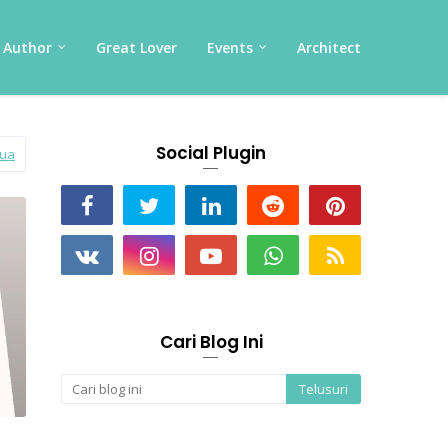
Author
Great Lover
Events
Architect
Social Plugin
mua
Cari Blog Ini