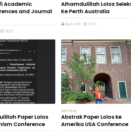
fi Academic
Alhamdulillah Lolos Selek
rences and Journal
Ke Perth Australia
dian nafi
14.11
18.32
ABSTRAK
lillah Paper Lolos
Abstrak Paper Lolos ke
nism Conference
Amerika USA Conference