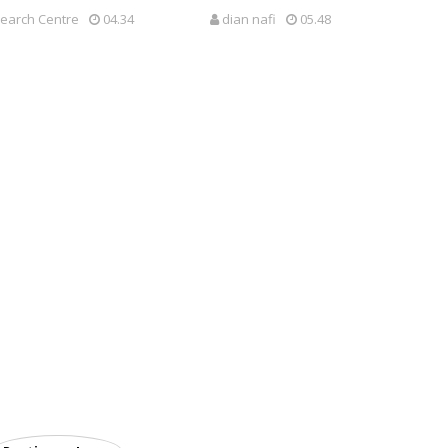
earch Centre
04.34
dian nafi
05.48