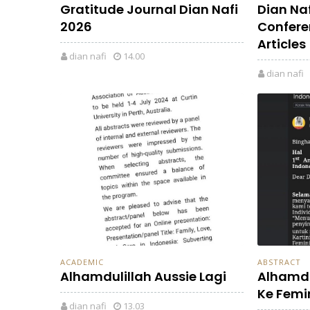
Gratitude Journal Dian Nafi
Dian Na
2026
Confere
Articles
dian nafi
14.00
dian nafi
ACADEMIC
ABSTRACT
Alhamdulillah Aussie Lagi
Alhamdu
Ke Femi
dian nafi
13.03