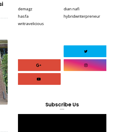
si
demagz
dian nafi
hasfa
hybridwriterpreneur
writravelicious
Subscribe Us