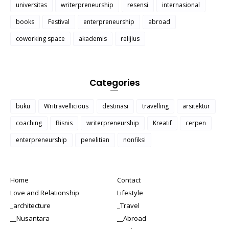
universitas
writerpreneurship
resensi
internasional
books
Festival
enterpreneurship
abroad
coworking space
akademis
relijius
Categories
buku
Writravellicious
destinasi
travelling
arsitektur
coaching
Bisnis
writerpreneurship
Kreatif
cerpen
enterpreneurship
penelitian
nonfiksi
Home
Contact
Love and Relationship
Lifestyle
_architecture
_Travel
__Nusantara
__Abroad