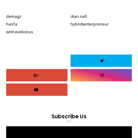
demagz
dian nafi
hasfa
hybridwriterpreneur
writravelicious
Subscribe Us