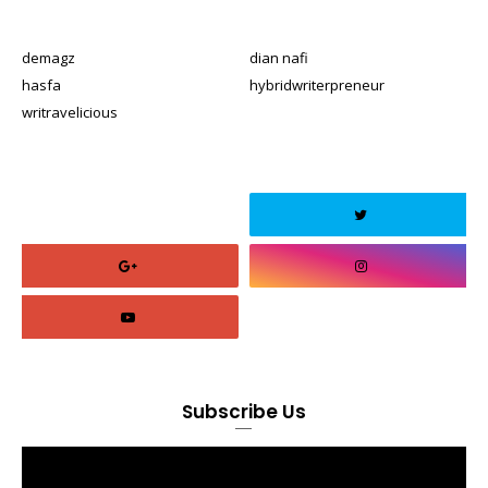
demagz
dian nafi
hasfa
hybridwriterpreneur
writravelicious
Subscribe Us