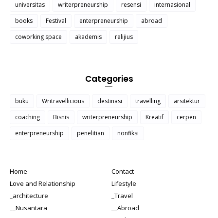
universitas
writerpreneurship
resensi
internasional
books
Festival
enterpreneurship
abroad
coworking space
akademis
relijius
Categories
buku
Writravellicious
destinasi
travelling
arsitektur
coaching
Bisnis
writerpreneurship
Kreatif
cerpen
enterpreneurship
penelitian
nonfiksi
Home
Contact
Love and Relationship
Lifestyle
_architecture
_Travel
__Nusantara
__Abroad