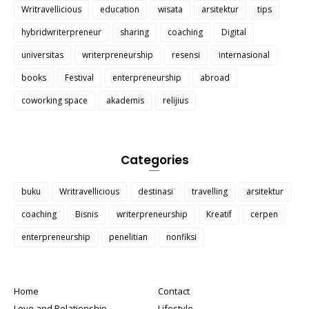
Writravellicious
education
wisata
arsitektur
tips
hybridwriterpreneur
sharing
coaching
Digital
universitas
writerpreneurship
resensi
internasional
books
Festival
enterpreneurship
abroad
coworking space
akademis
relijius
Categories
buku
Writravellicious
destinasi
travelling
arsitektur
coaching
Bisnis
writerpreneurship
Kreatif
cerpen
enterpreneurship
penelitian
nonfiksi
Home
Contact
Love and Relationship
Lifestyle