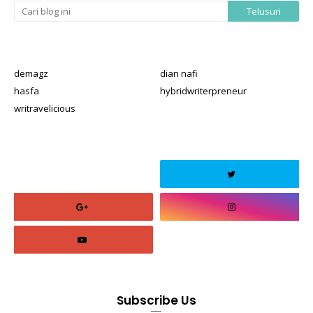
demagz
dian nafi
hasfa
hybridwriterpreneur
writravelicious
Subscribe Us