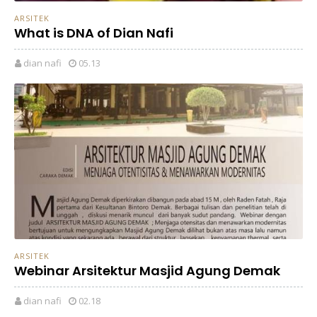
ARSITEK
What is DNA of Dian Nafi
dian nafi
05.13
ARSITEK
Webinar Arsitektur Masjid Agung Demak
dian nafi
02.18