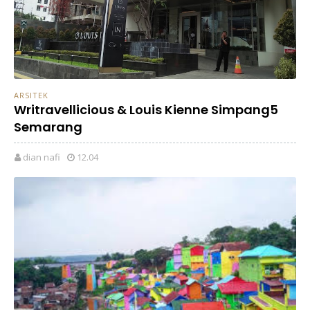
ARSITEK
Writravellicious & Louis Kienne Simpang5
Semarang
dian nafi
12.04