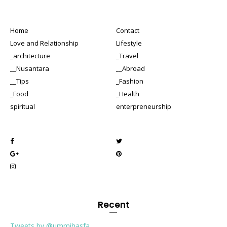
Home
Contact
Love and Relationship
Lifestyle
_architecture
_Travel
__Nusantara
__Abroad
__Tips
_Fashion
_Food
_Health
spiritual
enterpreneurship
Recent
Tweets by @ummihasfa