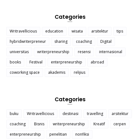
Categories
Writravellicious
education
wisata
arsitektur
tips
hybridwriterpreneur
sharing
coaching
Digital
universitas
writerpreneurship
resensi
internasional
books
Festival
enterpreneurship
abroad
coworking space
akademis
relijius
Categories
buku
Writravellicious
destinasi
travelling
arsitektur
coaching
Bisnis
writerpreneurship
Kreatif
cerpen
enterpreneurship
penelitian
nonfiksi