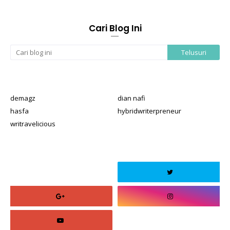
Cari Blog Ini
demagz
dian nafi
hasfa
hybridwriterpreneur
writravelicious