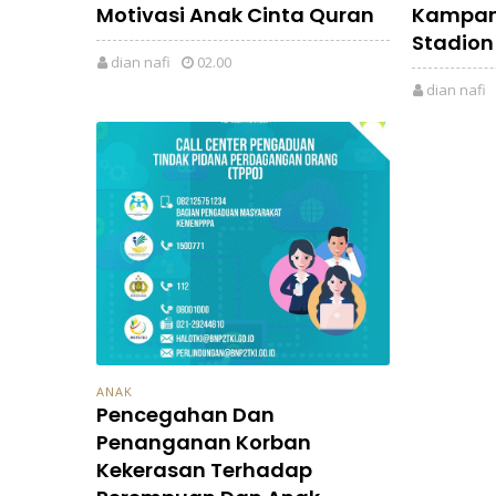
Motivasi Anak Cinta Quran
Kampany
Stadion
dian nafi
02.00
dian nafi
ANAK
Pencegahan Dan
Penanganan Korban
Kekerasan Terhadap