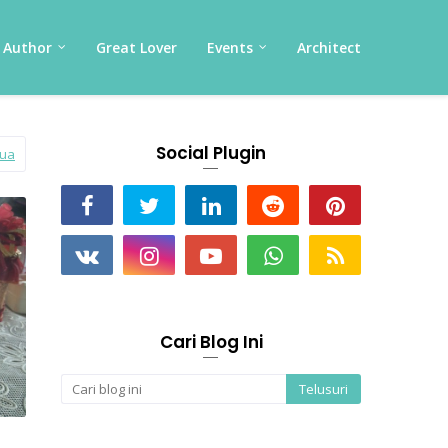
Author
Great Lover
Events
Architect
Social Plugin
mua
Cari Blog Ini