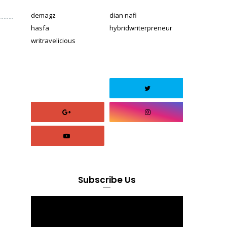
demagz
dian nafi
hasfa
hybridwriterpreneur
writravelicious
Subscribe Us