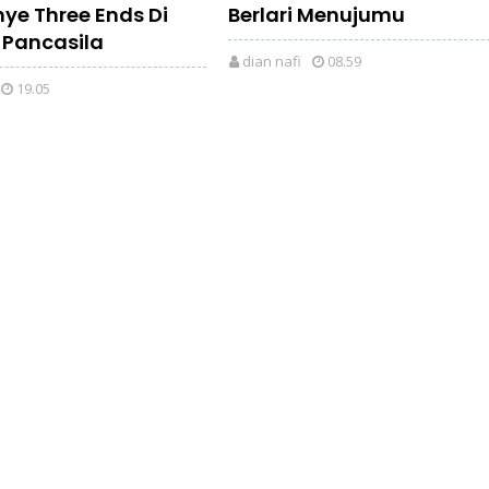
e Three Ends Di
Berlari Menujumu
 Pancasila
dian nafi
08.59
19.05