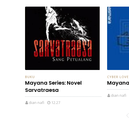
BUKU
CYBER LOVE
Mayana Series: Novel
Mayana 
Sarvatraesa
dian nafi
dian nafi
12.27