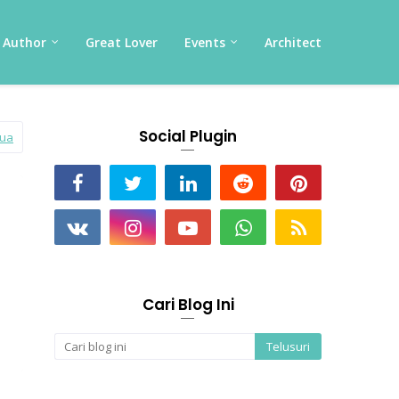
Author
Great Lover
Events
Architect
Social Plugin
mua
Cari Blog Ini