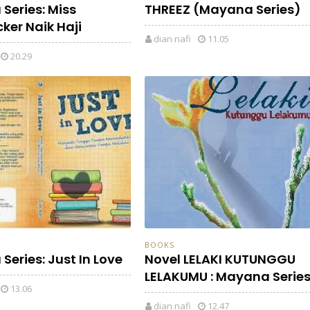
Series: Miss
THREEZ (Mayana Series)
ker Naik Haji
dian nafi
11.05
20.29
BOOKS
eries: Just In Love
Novel LELAKI KUTUNGGU
LELAKUMU : Mayana Serie
13.06
dian nafi
12.47