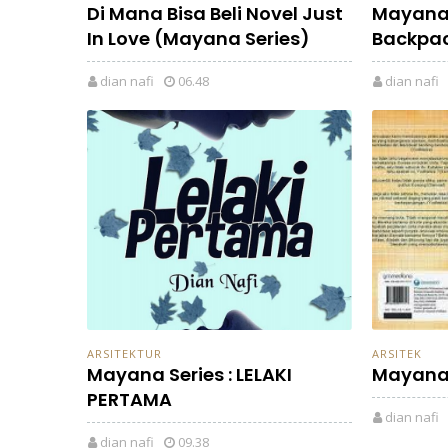
Di Mana Bisa Beli Novel Just
Mayana 
In Love (Mayana Series)
Backpac
dian nafi
06.48
dian nafi
ARSITEKTUR
ARSITEK
Mayana Series : LELAKI
Mayana S
PERTAMA
dian nafi
dian nafi
09.38