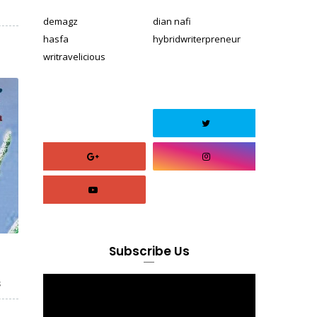
demagz
dian nafi
hasfa
hybridwriterpreneur
writravelicious
Subscribe Us
s