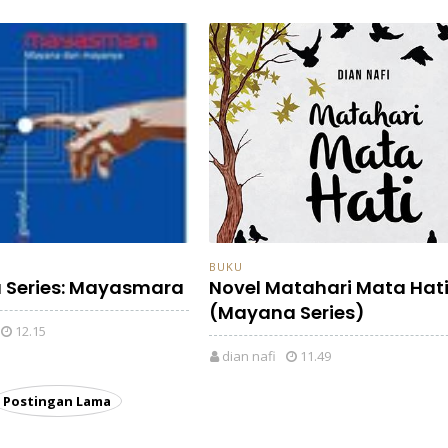
BUKU
Series: Mayasmara
Novel Matahari Mata Hat
(Mayana Series)
12.15
dian nafi
11.49
Postingan Lama