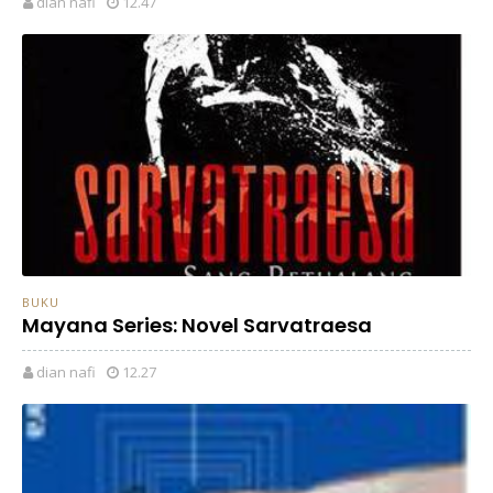
dian nafi
12.47
BUKU
Mayana Series: Novel Sarvatraesa
dian nafi
12.27