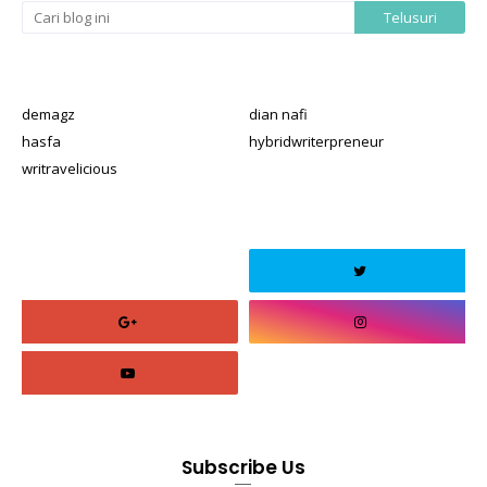
demagz
dian nafi
hasfa
hybridwriterpreneur
writravelicious
Subscribe Us