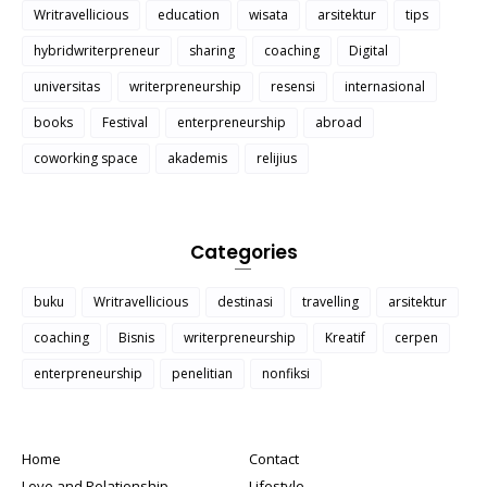
Writravellicious
education
wisata
arsitektur
tips
hybridwriterpreneur
sharing
coaching
Digital
universitas
writerpreneurship
resensi
internasional
books
Festival
enterpreneurship
abroad
coworking space
akademis
relijius
Categories
buku
Writravellicious
destinasi
travelling
arsitektur
coaching
Bisnis
writerpreneurship
Kreatif
cerpen
enterpreneurship
penelitian
nonfiksi
Home
Contact
Love and Relationship
Lifestyle