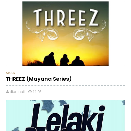
ABADI
THREEZ (Mayana Series)
dian nafi
11.05