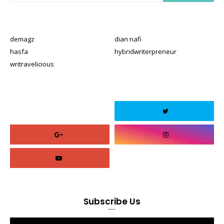
demagz
dian nafi
hasfa
hybridwriterpreneur
writravelicious
Subscribe Us