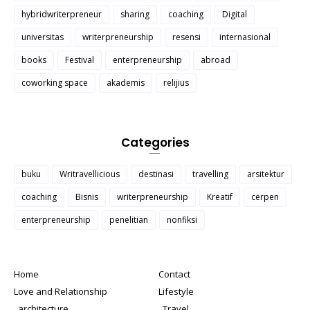
hybridwriterpreneur
sharing
coaching
Digital
universitas
writerpreneurship
resensi
internasional
books
Festival
enterpreneurship
abroad
coworking space
akademis
relijius
Categories
buku
Writravellicious
destinasi
travelling
arsitektur
coaching
Bisnis
writerpreneurship
Kreatif
cerpen
enterpreneurship
penelitian
nonfiksi
Home
Contact
Love and Relationship
Lifestyle
_architecture
_Travel