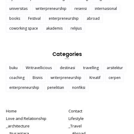
universitas
writerpreneurship
resensi
internasional
books
Festival
enterpreneurship
abroad
coworking space
akademis
relijius
Categories
buku
Writravellicious
destinasi
travelling
arsitektur
coaching
Bisnis
writerpreneurship
Kreatif
cerpen
enterpreneurship
penelitian
nonfiksi
Home
Contact
Love and Relationship
Lifestyle
_architecture
_Travel
__Nusantara
__Abroad