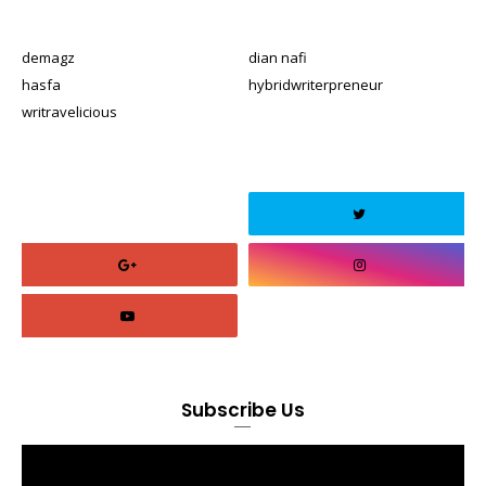
demagz
dian nafi
hasfa
hybridwriterpreneur
writravelicious
Subscribe Us