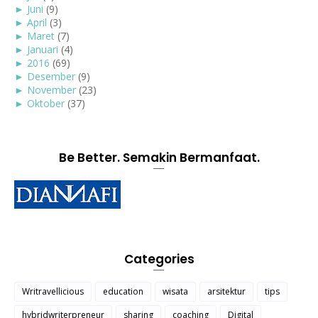
►
Juni
(9)
►
April
(3)
►
Maret
(7)
►
Januari
(4)
►
2016
(69)
►
Desember
(9)
►
November
(23)
►
Oktober
(37)
Be Better. Semakin Bermanfaat.
Categories
Writravellicious
education
wisata
arsitektur
tips
hybridwriterpreneur
sharing
coaching
Digital