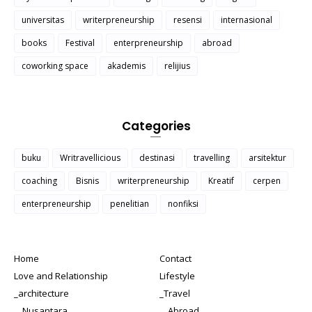
universitas
writerpreneurship
resensi
internasional
books
Festival
enterpreneurship
abroad
coworking space
akademis
relijius
Categories
buku
Writravellicious
destinasi
travelling
arsitektur
coaching
Bisnis
writerpreneurship
Kreatif
cerpen
enterpreneurship
penelitian
nonfiksi
Home
Contact
Love and Relationship
Lifestyle
_architecture
_Travel
__Nusantara
__Abroad