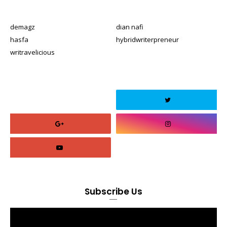
demagz
dian nafi
hasfa
hybridwriterpreneur
writravelicious
Subscribe Us