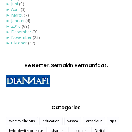
►
Juni
(9)
►
April
(3)
►
Maret
(7)
►
Januari
(4)
►
2016
(69)
►
Desember
(9)
►
November
(23)
►
Oktober
(37)
Be Better. Semakin Bermanfaat.
Categories
Writravellicious
education
wisata
arsitektur
tips
hybridwriterpreneur
sharing
coaching
Digital