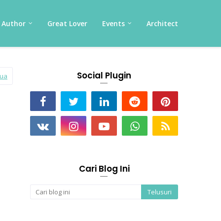
Author
Great Lover
Events
Architect
Social Plugin
mua
Cari Blog Ini