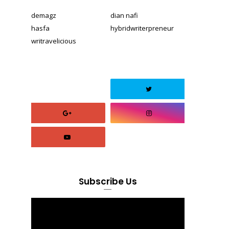
demagz
dian nafi
hasfa
hybridwriterpreneur
writravelicious
Subscribe Us