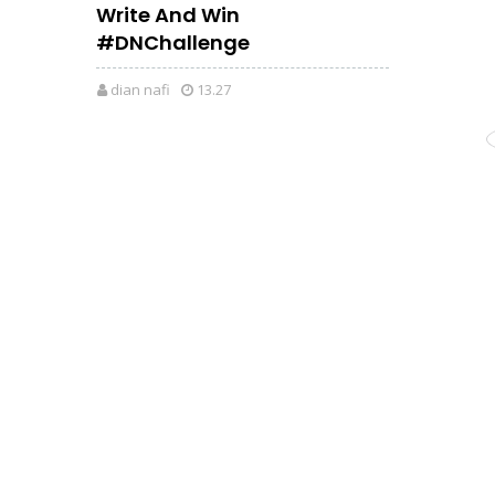
Write And Win
#DNChallenge
dian nafi
13.27