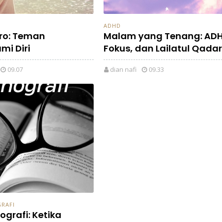
ADHD
uro: Teman
Malam yang Tenang: ADH
mi Diri
Fokus, dan Lailatul Qadar
09.07
dian nafi
09.33
RAFI
ografi: Ketika