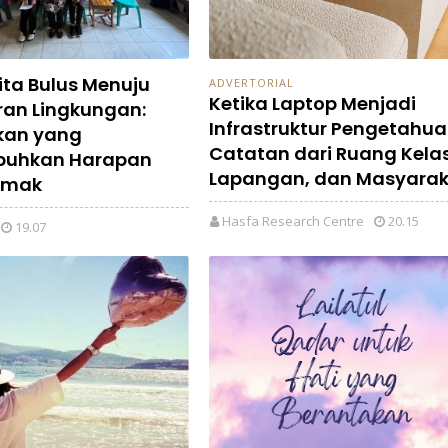
ita Bulus Menuju
ADVERTORIAL
Ketika Laptop Menjadi
an Lingkungan:
Infrastruktur Pengetahua
kan yang
Catatan dari Ruang Kelas
uhkan Harapan
Lapangan, dan Masyara
emak
Hasfa Research Centre
20.15
19.07