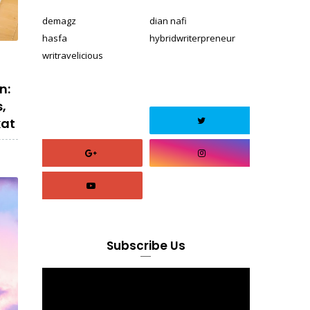
demagz
dian nafi
hasfa
hybridwriterpreneur
writravelicious
n:
,
kat
Subscribe Us