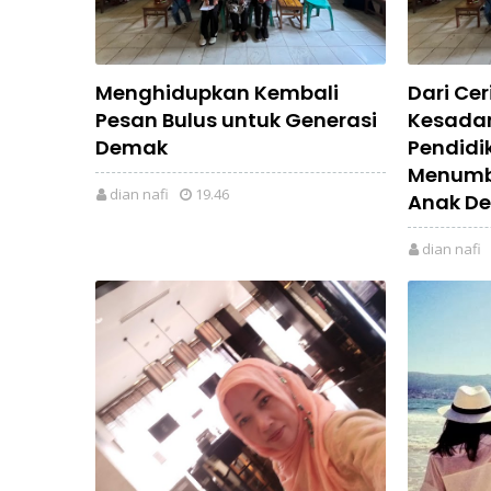
Menghidupkan Kembali
Dari Cer
Pesan Bulus untuk Generasi
Kesadar
Demak
Pendidi
Menumb
dian nafi
19.46
Anak D
dian nafi