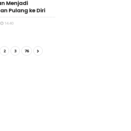
ian Menjadi
an Pulang ke Diri
14.40
2
3
76