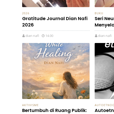
2026
BUKU
Gratitude Journal Dian Nafi
Seri Ne
2026
Menyela
dian nafi
14.00
dian nafi
AKTIVISME
AUTOETNOG
Bertumbuh di Ruang Publik:
Autoetn