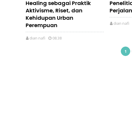
Healing sebagai Praktik
Penelit
Aktivisme, Riset, dan
Perjalan
Kehidupan Urban
dian nafi
Perempuan
dian nafi
08.38
1