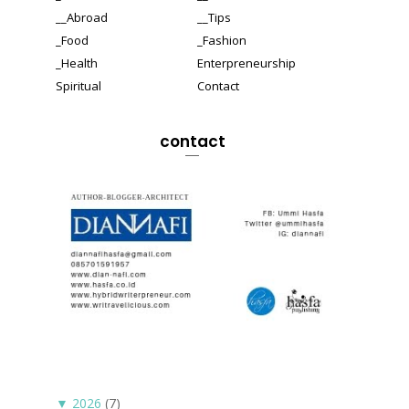
__Abroad
__Tips
_Food
_Fashion
_Health
Enterpreneurship
Spiritual
Contact
contact
▼
2026
(7)