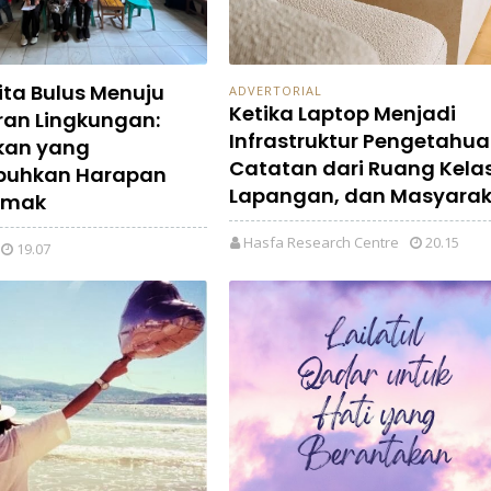
ita Bulus Menuju
ADVERTORIAL
Ketika Laptop Menjadi
an Lingkungan:
Infrastruktur Pengetahua
kan yang
Catatan dari Ruang Kelas
uhkan Harapan
Lapangan, dan Masyara
emak
Hasfa Research Centre
20.15
19.07