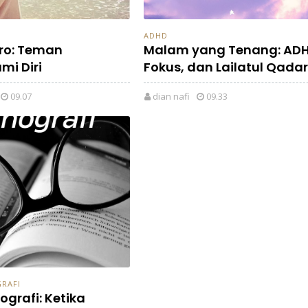
ADHD
uro: Teman
Malam yang Tenang: ADH
mi Diri
Fokus, dan Lailatul Qadar
09.07
dian nafi
09.33
RAFI
ografi: Ketika