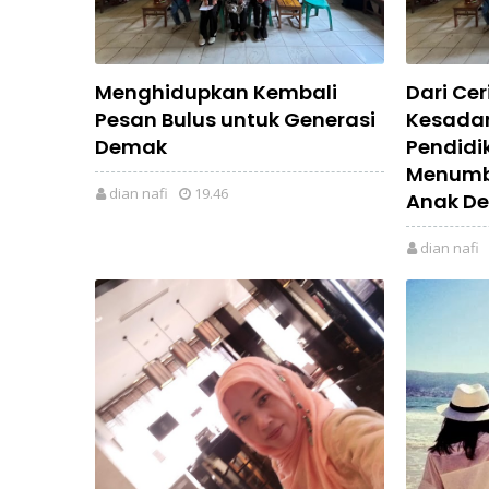
Menghidupkan Kembali
Dari Cer
Pesan Bulus untuk Generasi
Kesadar
Demak
Pendidi
Menumb
dian nafi
19.46
Anak D
dian nafi