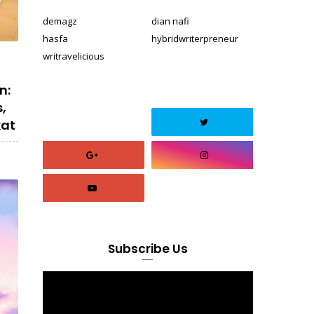
demagz
dian nafi
hasfa
hybridwriterpreneur
writravelicious
n:
,
kat
Subscribe Us