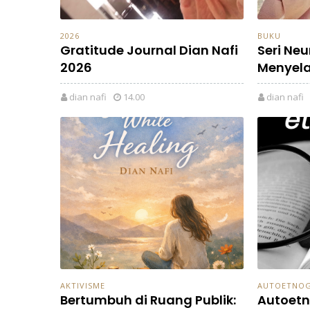
2026
BUKU
Gratitude Journal Dian Nafi
Seri Ne
2026
Menyela
dian nafi
14.00
dian nafi
AKTIVISME
AUTOETNOG
Bertumbuh di Ruang Publik:
Autoetn