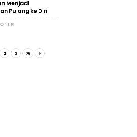
ian Menjadi
an Pulang ke Diri
14.40
2
3
76