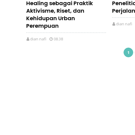
Healing sebagai Praktik
Penelit
Aktivisme, Riset, dan
Perjalan
Kehidupan Urban
dian nafi
Perempuan
dian nafi
08.38
1