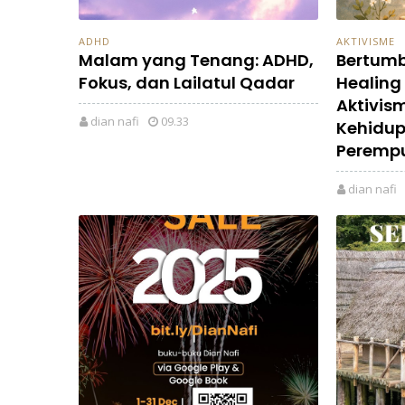
ADHD
AKTIVISME
Malam yang Tenang: ADHD,
Bertumb
Fokus, dan Lailatul Qadar
Healing
Aktivism
dian nafi
09.33
Kehidup
Peremp
dian nafi