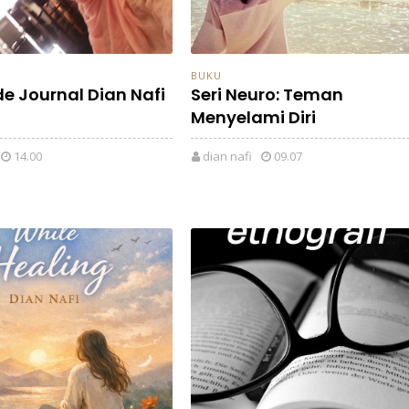
BUKU
de Journal Dian Nafi
Seri Neuro: Teman
Menyelami Diri
14.00
dian nafi
09.07