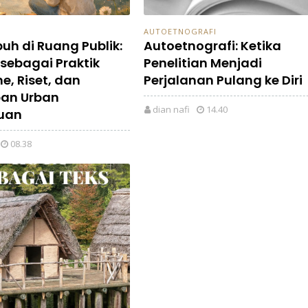
AUTOETNOGRAFI
uh di Ruang Publik:
Autoetnografi: Ketika
 sebagai Praktik
Penelitian Menjadi
e, Riset, dan
Perjalanan Pulang ke Diri
an Urban
dian nafi
14.40
uan
08.38