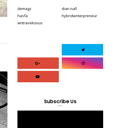
demagz
dian nafi
hasfa
hybridwriterpreneur
writravelicious
Subscribe Us