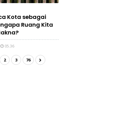
a Kota sebagai
engapa Ruang Kita
Makna?
05.36
2
3
76