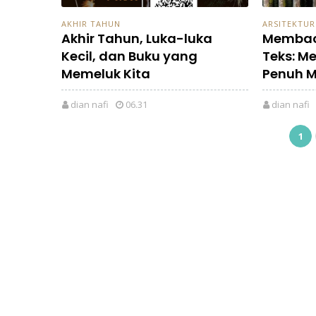
AKHIR TAHUN
ARSITEKTUR
Akhir Tahun, Luka-luka
Membac
Kecil, dan Buku yang
Teks: M
Memeluk Kita
Penuh 
dian nafi
06.31
dian nafi
1