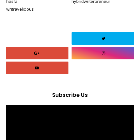
hasfa
hybridwriterpreneur
writravelicious
Subscribe Us