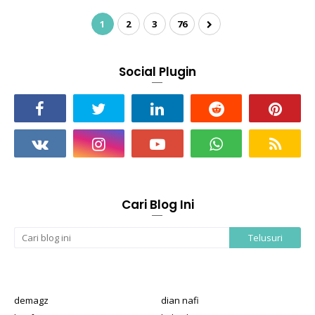
1
2
3
76
Social Plugin
Cari Blog Ini
demagz
dian nafi