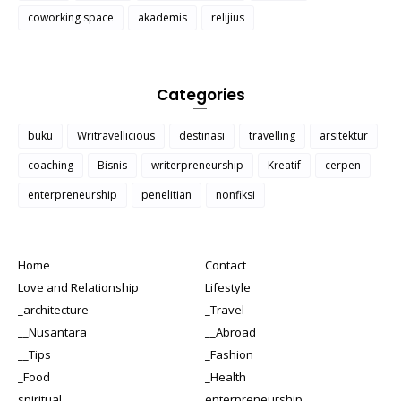
coworking space
akademis
relijius
Categories
buku
Writravellicious
destinasi
travelling
arsitektur
coaching
Bisnis
writerpreneurship
Kreatif
cerpen
enterpreneurship
penelitian
nonfiksi
Home
Contact
Love and Relationship
Lifestyle
_architecture
_Travel
__Nusantara
__Abroad
__Tips
_Fashion
_Food
_Health
spiritual
enterpreneurship