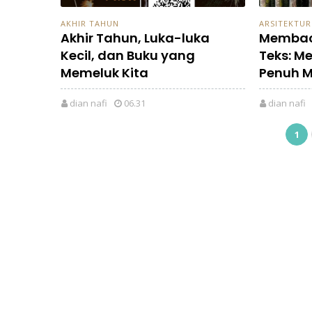
AKHIR TAHUN
ARSITEKTUR
Akhir Tahun, Luka-luka
Membac
Kecil, dan Buku yang
Teks: M
Memeluk Kita
Penuh 
dian nafi
06.31
dian nafi
1