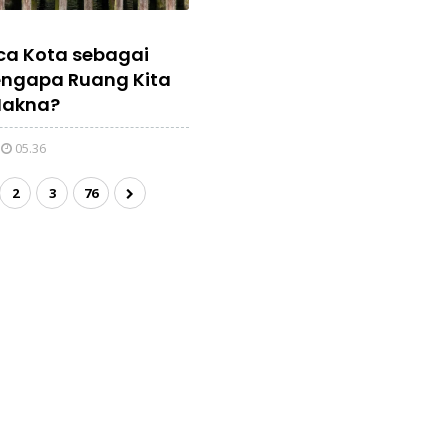
a Kota sebagai
engapa Ruang Kita
Makna?
05.36
2
3
76