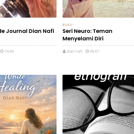
BUKU
de Journal Dian Nafi
Seri Neuro: Teman
Menyelami Diri
14.00
dian nafi
09.07