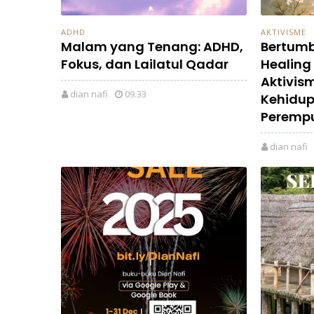
ADHD
AKTIVISME
Malam yang Tenang: ADHD,
Bertumb
Fokus, dan Lailatul Qadar
Healing
Aktivism
dian nafi
09.33
Kehidup
Peremp
dian nafi