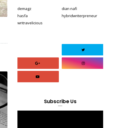
demagz
dian nafi
hasfa
hybridwriterpreneur
writravelicious
Subscribe Us