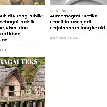
AUTOETNOGRAFI
uh di Ruang Publik:
Autoetnografi: Ketika
 sebagai Praktik
Penelitian Menjadi
e, Riset, dan
Perjalanan Pulang ke Diri
an Urban
dian nafi
14.40
uan
08.38