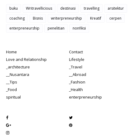
buku
Writravellicious
destinasi
travelling
arsitektur
coaching
Bisnis
writerpreneurship
Kreatif
cerpen
enterpreneurship
penelitian
nonfiksi
Home
Contact
Love and Relationship
Lifestyle
_architecture
_Travel
__Nusantara
__Abroad
__Tips
_Fashion
_Food
_Health
spiritual
enterpreneurship