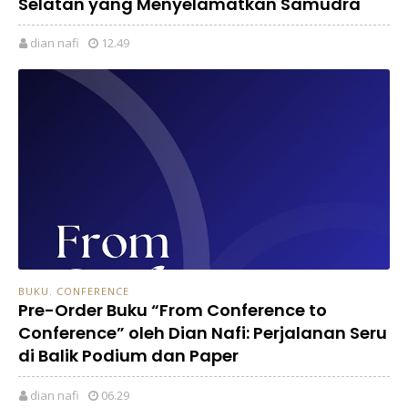
Selatan yang Menyelamatkan Samudra
dian nafi
12.49
BUKU. CONFERENCE
Pre-Order Buku “From Conference to
Conference” oleh Dian Nafi: Perjalanan Seru
di Balik Podium dan Paper
dian nafi
06.29