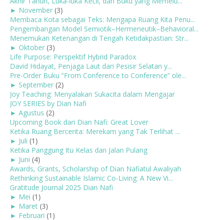
Akhir Tahun, Luka-luka Kecil, dan Buku yang Memelu...
►
November
(3)
Membaca Kota sebagai Teks: Mengapa Ruang Kita Penu...
Pengembangan Model Semiotik–Hermeneutik–Behavioral...
Menemukan Ketenangan di Tengah Ketidakpastian: Str...
►
Oktober
(3)
Life Purpose: Perspektif Hybrid Paradox
David Hidayat, Penjaga Laut dari Pesisir Selatan y...
Pre-Order Buku “From Conference to Conference” ole...
►
September
(2)
Joy Teaching: Menyalakan Sukacita dalam Mengajar
JOY SERIES by Dian Nafi
►
Agustus
(2)
Upcoming Book dari Dian Nafi: Great Lover
Ketika Ruang Bercerita: Merekam yang Tak Terlihat ...
►
Juli
(1)
Ketika Panggung Itu Kelas dan Jalan Pulang
►
Juni
(4)
Awards, Grants, Scholarship of Dian Nafiatul Awaliyah
Rethinking Sustainable Islamic Co-Living: A New Vi...
Gratitude Journal 2025 Dian Nafi
►
Mei
(1)
►
Maret
(3)
►
Februari
(1)