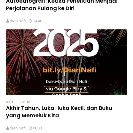
Autoetnografi: Ketika Penelitian Menjadi
Perjalanan Pulang ke Diri
dian nafi
14.40
AKHIR TAHUN
Akhir Tahun, Luka-luka Kecil, dan Buku
yang Memeluk Kita
dian nafi
06.31