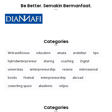
Be Better. Semakin Bermanfaat.
Categories
Writravellicious
education
wisata
arsitektur
tips
hybridwriterpreneur
sharing
coaching
Digital
universitas
writerpreneurship
resensi
internasional
books
Festival
enterpreneurship
abroad
coworking space
akademis
relijius
Categories