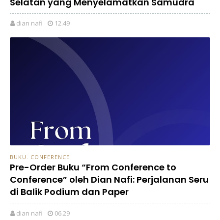
Selatan yang Menyelamatkan Samudra
dian nafi
12.49
BUKU. CONFERENCE
Pre-Order Buku “From Conference to
Conference” oleh Dian Nafi: Perjalanan Seru
di Balik Podium dan Paper
dian nafi
06.29