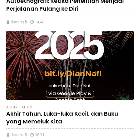
Autoetnografi: Ketika Penelitian Menjadi
Perjalanan Pulang ke Diri
dian nafi
14.40
AKHIR TAHUN
Akhir Tahun, Luka-luka Kecil, dan Buku
yang Memeluk Kita
dian nafi
06.31