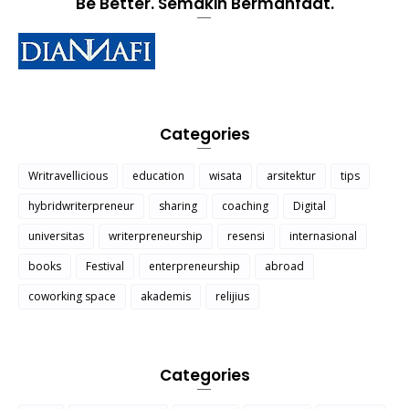
Be Better. Semakin Bermanfaat.
Categories
Writravellicious
education
wisata
arsitektur
tips
hybridwriterpreneur
sharing
coaching
Digital
universitas
writerpreneurship
resensi
internasional
books
Festival
enterpreneurship
abroad
coworking space
akademis
relijius
Categories