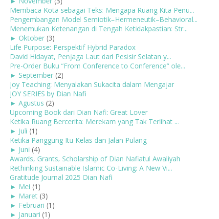
►
November
(3)
Membaca Kota sebagai Teks: Mengapa Ruang Kita Penu...
Pengembangan Model Semiotik–Hermeneutik–Behavioral...
Menemukan Ketenangan di Tengah Ketidakpastian: Str...
►
Oktober
(3)
Life Purpose: Perspektif Hybrid Paradox
David Hidayat, Penjaga Laut dari Pesisir Selatan y...
Pre-Order Buku “From Conference to Conference” ole...
►
September
(2)
Joy Teaching: Menyalakan Sukacita dalam Mengajar
JOY SERIES by Dian Nafi
►
Agustus
(2)
Upcoming Book dari Dian Nafi: Great Lover
Ketika Ruang Bercerita: Merekam yang Tak Terlihat ...
►
Juli
(1)
Ketika Panggung Itu Kelas dan Jalan Pulang
►
Juni
(4)
Awards, Grants, Scholarship of Dian Nafiatul Awaliyah
Rethinking Sustainable Islamic Co-Living: A New Vi...
Gratitude Journal 2025 Dian Nafi
►
Mei
(1)
►
Maret
(3)
►
Februari
(1)
►
Januari
(1)