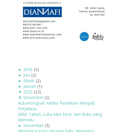
►
2026
(5)
►
Juni
(2)
►
Maret
(2)
►
Januari
(1)
▼
2025
(23)
▼
Desember
(2)
Autoetnografi: Ketika Penelitian Menjadi
Perjalana...
Akhir Tahun, Luka-luka Kecil, dan Buku yang
Memelu...
►
November
(3)
Membaca Kota sebagai Teks: Mengapa