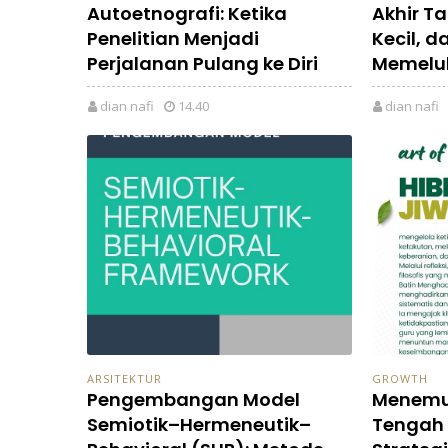
Autoetnografi: Ketika
Akhir T
Penelitian Menjadi
Kecil, 
Perjalanan Pulang ke Diri
Memeluk
dian nafi
14.40
dian nafi
ARSITEKTUR
GROWTH
Pengembangan Model
Menemu
Semiotik–Hermeneutik–
Tengah 