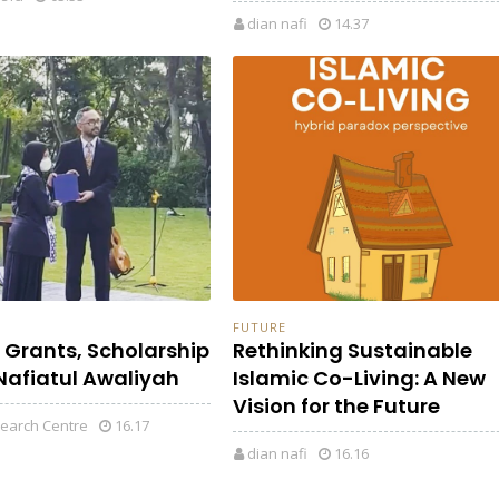
dian nafi
14.37
FUTURE
 Grants, Scholarship
Rethinking Sustainable
Nafiatul Awaliyah
Islamic Co-Living: A New
Vision for the Future
earch Centre
16.17
dian nafi
16.16