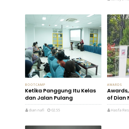
BOOTCAMP
AWARDS
Ketika Panggung Itu Kelas
Awards,
dan Jalan Pulang
of Dian 
dian nafi
02.55
Hasfa Res