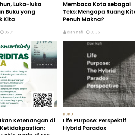
ahun, Luka-luka
Membaca Kota sebagai
dan Buku yang
Teks: Mengapa Ruang Kit
 Kita
Penuh Makna?
06.31
dian nafi
05.36
BUKU
kan Ketenangan di
Life Purpose: Perspektif
Ketidakpastian:
Hybrid Paradox