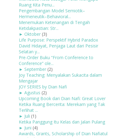
Ruang Kita Penu...
Pengembangan Model Semiotik–
Hermeneutik–Behavioral...
Menemukan Ketenangan di Tengah
Ketidakpastian: Str...
►
Oktober
(3)
Life Purpose: Perspektif Hybrid Paradox
David Hidayat, Penjaga Laut dari Pesisir
Selatan y...
Pre-Order Buku “From Conference to
Conference” ole...
►
September
(2)
Joy Teaching: Menyalakan Sukacita dalam
Mengajar
JOY SERIES by Dian Nafi
►
Agustus
(2)
Upcoming Book dari Dian Nafi: Great Lover
Ketika Ruang Bercerita: Merekam yang Tak
Terlihat ...
►
Juli
(1)
Ketika Panggung Itu Kelas dan Jalan Pulang
►
Juni
(4)
Awards, Grants, Scholarship of Dian Nafiatul