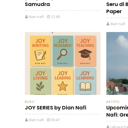
Samudra
Seru di
Paper
dian nafi
12.49
dian nafi
BUKU
AKTIFIS
JOY SERIES by Dian Nafi
Upcomin
Nafi: Gr
dian nafi
09.47
cahaya ha