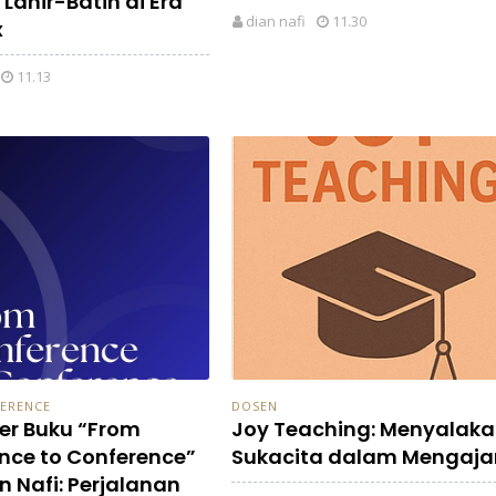
 Lahir-Batin di Era
dian nafi
11.30
x
11.13
FERENCE
DOSEN
er Buku “From
Joy Teaching: Menyalak
nce to Conference”
Sukacita dalam Mengaja
n Nafi: Perjalanan