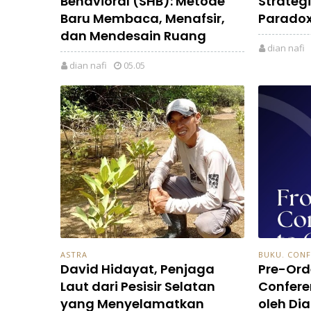
Behavioral (SHB): Metode
Strategi
Baru Membaca, Menafsir,
Parado
dan Mendesain Ruang
dian nafi
dian nafi
05.05
ASTRA
BUKU. CON
David Hidayat, Penjaga
Pre-Ord
Laut dari Pesisir Selatan
Confere
yang Menyelamatkan
oleh Dia