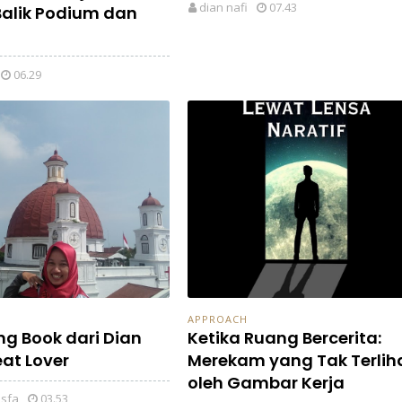
dian nafi
07.43
 Balik Podium dan
06.29
APPROACH
g Book dari Dian
Ketika Ruang Bercerita:
eat Lover
Merekam yang Tak Terlih
oleh Gambar Kerja
sfa
03.53