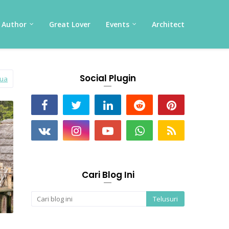
Author
Great Lover
Events
Architect
Social Plugin
mua
Cari Blog Ini