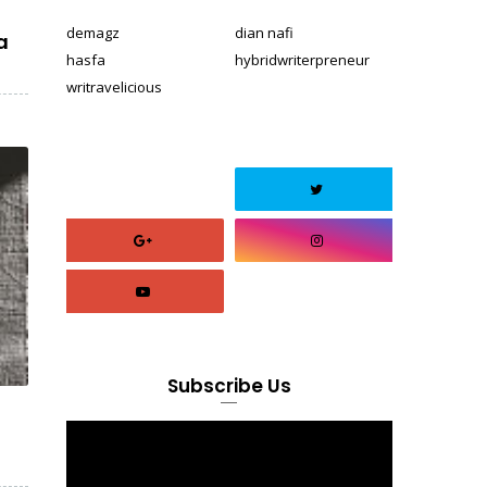
demagz
dian nafi
a
hasfa
hybridwriterpreneur
writravelicious
Subscribe Us