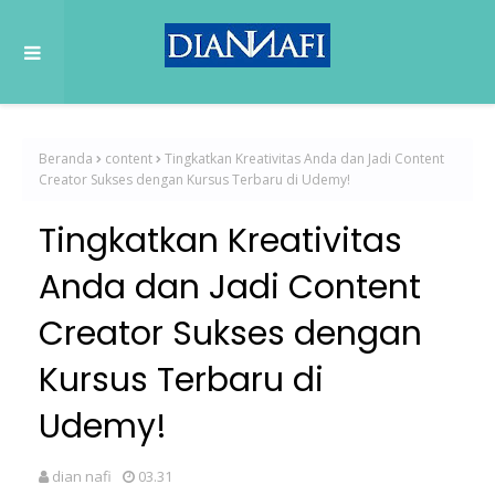
Beranda
content
Tingkatkan Kreativitas Anda dan Jadi Content
Creator Sukses dengan Kursus Terbaru di Udemy!
Tingkatkan Kreativitas
Anda dan Jadi Content
Creator Sukses dengan
Kursus Terbaru di
Udemy!
dian nafi
03.31