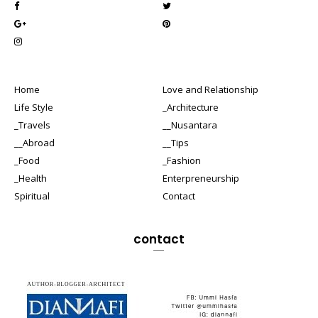
Home
Love and Relationship
Life Style
_Architecture
_Travels
__Nusantara
__Abroad
__Tips
_Food
_Fashion
_Health
Enterpreneurship
Spiritual
Contact
contact