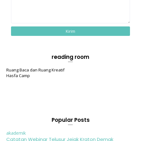
reading room
Ruang Baca dan Ruang Kreatif
Hasfa Camp
Popular Posts
akademik
Catatan Webinar Telusur Jejak Kraton Demak