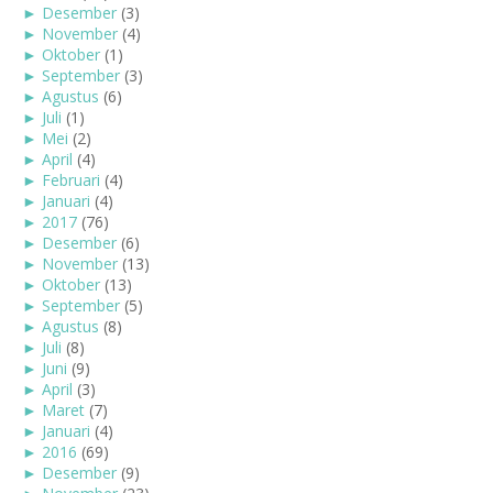
►
Desember
(3)
►
November
(4)
►
Oktober
(1)
►
September
(3)
►
Agustus
(6)
►
Juli
(1)
►
Mei
(2)
►
April
(4)
►
Februari
(4)
►
Januari
(4)
►
2017
(76)
►
Desember
(6)
►
November
(13)
►
Oktober
(13)
►
September
(5)
►
Agustus
(8)
►
Juli
(8)
►
Juni
(9)
►
April
(3)
►
Maret
(7)
►
Januari
(4)
►
2016
(69)
►
Desember
(9)