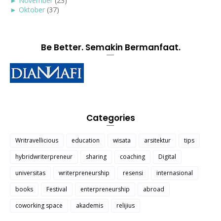
►
November
(23)
►
Oktober
(37)
Be Better. Semakin Bermanfaat.
Categories
Writravellicious
education
wisata
arsitektur
tips
hybridwriterpreneur
sharing
coaching
Digital
universitas
writerpreneurship
resensi
internasional
books
Festival
enterpreneurship
abroad
coworking space
akademis
relijius