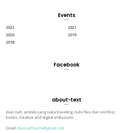
Events
2022
2021
2020
2019
2018
Facebook
about-text
dian nafi: arsitek yang suka traveling, nulis fiksi dan nonfiksi;
books, creative and digital enthusiast.
Email:
diannafihasfa@gmail.com