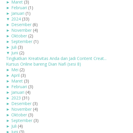
►
Maret
(3)
►
Februari
(1)
►
Januari
(1)
▼
2024
(33)
►
Desember
(6)
►
November
(4)
►
Oktober
(2)
►
September
(1)
►
Juli
(3)
▼
Juni
(2)
Tingkatkan Kreativitas Anda dan Jadi Content Creat...
Kursus Online bareng Dian Nafi (sesi 8)
►
Mei
(2)
►
April
(3)
►
Maret
(3)
►
Februari
(3)
►
Januari
(4)
►
2023
(31)
►
Desember
(3)
►
November
(4)
►
Oktober
(3)
►
September
(3)
►
Juli
(4)
►
Juni
(3)