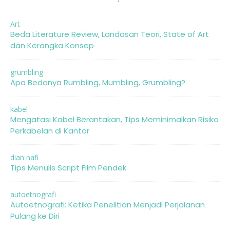
Art
Beda Literature Review, Landasan Teori, State of Art
dan Kerangka Konsep
grumbling
Apa Bedanya Rumbling, Mumbling, Grumbling?
kabel
Mengatasi Kabel Berantakan, Tips Meminimalkan Risiko
Perkabelan di Kantor
dian nafi
Tips Menulis Script Film Pendek
autoetnografi
Autoetnografi: Ketika Penelitian Menjadi Perjalanan
Pulang ke Diri