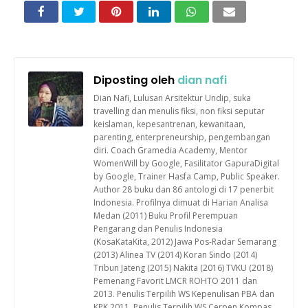
Diposting oleh
dian nafi
Dian Nafi, Lulusan Arsitektur Undip, suka
travelling dan menulis fiksi, non fiksi seputar
keislaman, kepesantrenan, kewanitaan,
parenting, enterpreneurship, pengembangan
diri. Coach Gramedia Academy, Mentor
WomenWill by Google, Fasilitator GapuraDigital
by Google, Trainer Hasfa Camp, Public Speaker.
Author 28 buku dan 86 antologi di 17 penerbit
Indonesia. Profilnya dimuat di Harian Analisa
Medan (2011) Buku Profil Perempuan
Pengarang dan Penulis Indonesia
(KosaKataKita, 2012) Jawa Pos-Radar Semarang
(2013) Alinea TV (2014) Koran Sindo (2014)
Tribun Jateng (2015) Nakita (2016) TVKU (2018)
Pemenang Favorit LMCR ROHTO 2011 dan
2013. Penulis Terpilih WS Kepenulisan PBA dan
KPK 2011, Penulis Terpilih WS Cerpen Kompas