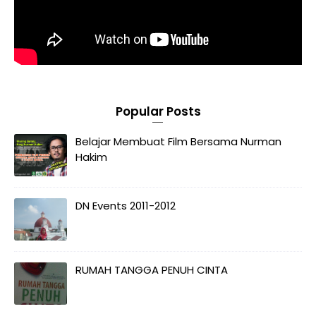
Popular Posts
Belajar Membuat Film Bersama Nurman
Hakim
DN Events 2011-2012
RUMAH TANGGA PENUH CINTA