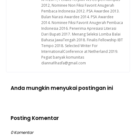
2012, Nominee Non Fiksi Favorit Anugerah
Pembaca Indonesia 2012. PSA Awardee 2013.
Bulan Narasi Awardee 2014. PSA Awardee
2014. Nominee Fiksi Favorit Anugerah Pembaca
Indonesia 2016. Penerima Apresiasi Literasi
Dari Bupati 2017. Menang Seleksi Lomba Balai
Bahasa JawaTengah 2018. Finalis Fellowship IBT
Tempo 2018. Selected Writer For
InternationalConference at Netherland 2019.
Pegiat banyak komunitas
diannafihasfa@gmail.com
Anda mungkin menyukai postingan ini
Posting Komentar
0 Komentar