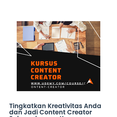
Tingkatkan Kreativitas Anda
dan Jadi Content Creator