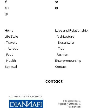
Home
Love and Relationship
Life Style
_Architecture
_Travels
__Nusantara
__Abroad
__Tips
_Food
_Fashion
_Health
Enterpreneurship
Spiritual
Contact
contact