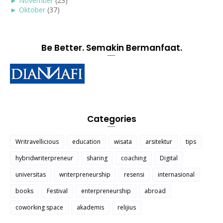
►
November
(23)
►
Oktober
(37)
Be Better. Semakin Bermanfaat.
Categories
Writravellicious
education
wisata
arsitektur
tips
hybridwriterpreneur
sharing
coaching
Digital
universitas
writerpreneurship
resensi
internasional
books
Festival
enterpreneurship
abroad
coworking space
akademis
relijius