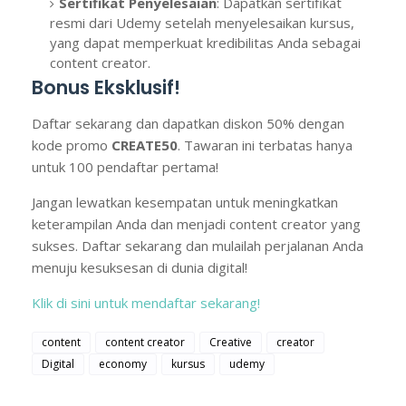
Sertifikat Penyelesaian
: Dapatkan sertifikat
resmi dari Udemy setelah menyelesaikan kursus,
yang dapat memperkuat kredibilitas Anda sebagai
content creator.
Bonus Eksklusif!
Daftar sekarang dan dapatkan diskon 50% dengan
kode promo
CREATE50
. Tawaran ini terbatas hanya
untuk 100 pendaftar pertama!
Jangan lewatkan kesempatan untuk meningkatkan
keterampilan Anda dan menjadi content creator yang
sukses. Daftar sekarang dan mulailah perjalanan Anda
menuju kesuksesan di dunia digital!
Klik di sini untuk mendaftar sekarang!
content
content creator
Creative
creator
Digital
economy
kursus
udemy