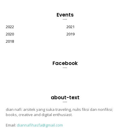
Events
2022
2021
2020
2019
2018
Facebook
about-text
dian nafi: arsitek yang suka traveling, nulis fiksi dan nonfiksi;
books, creative and digital enthusiast.
Email:
diannafihasfa@gmail.com