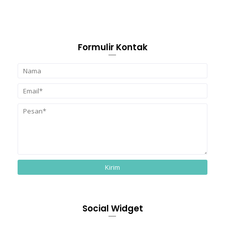
Formulir Kontak
Social Widget