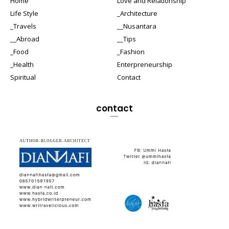
Home
Love and Relationship
Life Style
_Architecture
_Travels
__Nusantara
__Abroad
__Tips
_Food
_Fashion
_Health
Enterpreneurship
Spiritual
Contact
contact