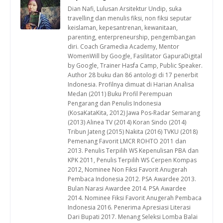
Dian Nafi, Lulusan Arsitektur Undip, suka
travelling dan menulis fiksi, non fiksi seputar
keislaman, kepesantrenan, kewanitaan,
parenting, enterpreneurship, pengembangan
diri. Coach Gramedia Academy, Mentor
WomenWill by Google, Fasilitator GapuraDigital
by Google, Trainer Hasfa Camp, Public Speaker.
Author 28 buku dan 86 antologi di 17 penerbit
Indonesia. Profilnya dimuat di Harian Analisa
Medan (2011) Buku Profil Perempuan
Pengarang dan Penulis Indonesia
(KosaKataKita, 2012) Jawa Pos-Radar Semarang
(2013) Alinea TV (2014) Koran Sindo (2014)
Tribun Jateng (2015) Nakita (2016) TVKU (2018)
Pemenang Favorit LMCR ROHTO 2011 dan
2013. Penulis Terpilih WS Kepenulisan PBA dan
KPK 2011, Penulis Terpilih WS Cerpen Kompas
2012, Nominee Non Fiksi Favorit Anugerah
Pembaca Indonesia 2012. PSA Awardee 2013.
Bulan Narasi Awardee 2014. PSA Awardee
2014. Nominee Fiksi Favorit Anugerah Pembaca
Indonesia 2016. Penerima Apresiasi Literasi
Dari Bupati 2017. Menang Seleksi Lomba Balai