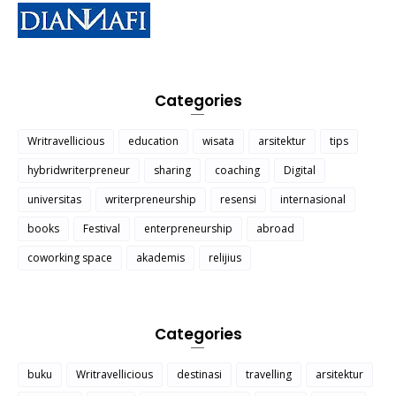
Categories
Writravellicious
education
wisata
arsitektur
tips
hybridwriterpreneur
sharing
coaching
Digital
universitas
writerpreneurship
resensi
internasional
books
Festival
enterpreneurship
abroad
coworking space
akademis
relijius
Categories
buku
Writravellicious
destinasi
travelling
arsitektur