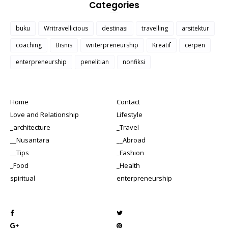
Categories
buku
Writravellicious
destinasi
travelling
arsitektur
coaching
Bisnis
writerpreneurship
Kreatif
cerpen
enterpreneurship
penelitian
nonfiksi
Home
Contact
Love and Relationship
Lifestyle
_architecture
_Travel
__Nusantara
__Abroad
__Tips
_Fashion
_Food
_Health
spiritual
enterpreneurship