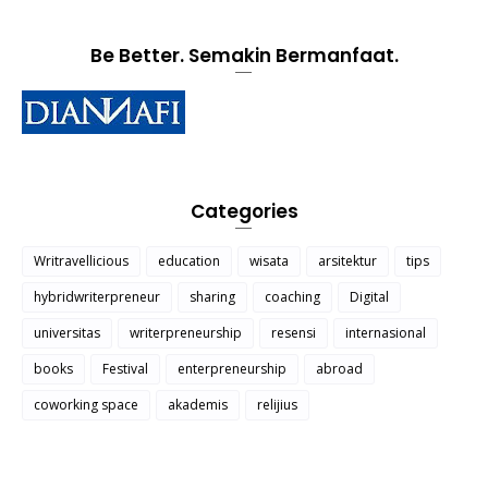
Be Better. Semakin Bermanfaat.
Categories
Writravellicious
education
wisata
arsitektur
tips
hybridwriterpreneur
sharing
coaching
Digital
universitas
writerpreneurship
resensi
internasional
books
Festival
enterpreneurship
abroad
coworking space
akademis
relijius