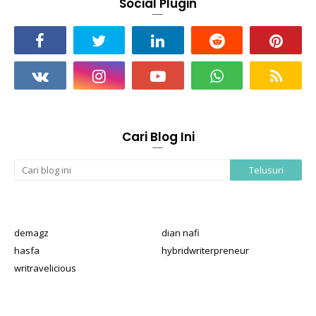
Social Plugin
Cari Blog Ini
demagz
dian nafi
hasfa
hybridwriterpreneur
writravelicious